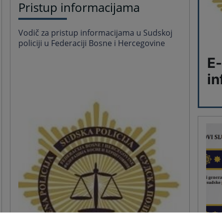
Pristup informacijama
Vodič za pristup informacijama u Sudskoj
policiji u Federaciji Bosne i Hercegovine
E-
in