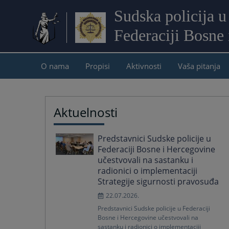
Sudska policija u
Federaciji Bosne
O nama
Propisi
Aktivnosti
Vaša pitanja
Aktuelnosti
Predstavnici Sudske policije u
Federaciji Bosne i Hercegovine
učestvovali na sastanku i
radionici o implementaciji
Strategije sigurnosti pravosuđa
22.07.2026.
Predstavnici Sudske policije u Federaciji
Bosne i Hercegovine učestvovali na
sastanku i radionici o implementaciji