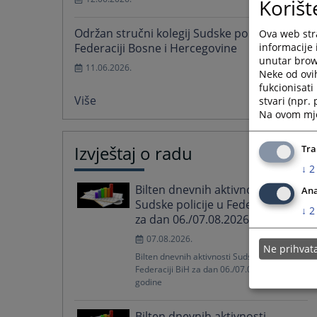
Korišt
Održan stručni kolegij Sudske policije u
Ova web stra
informacije 
Federaciji Bosne i Hercegovine
unutar brows
11.06.2026.
Neke od ovi
fukcionisat
Više
stvari (npr.
Na ovom mjes
Izvještaj o radu
Tra
↓
2
Bilten dnevnih aktivnosti
Ana
Sudske policije u Federaciji BiH
↓
2
za dan 06./07.08.2026. godine
07.08.2026.
Ne prihva
Bilten dnevnih aktivnosti Sudske policije u
Federaciji BiH za dan 06./07.08.2026.
godine
Bilten dnevnih aktivnosti