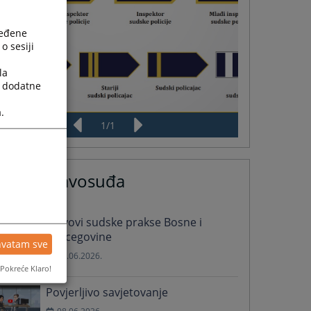
ređene
o sesiji
la
a dodatne
.
1
/
1
esti iz pravosuđa
Stavovi sudske prakse Bosne i
Hercegovine
hvatam sve
29.06.2026.
Pokreće Klaro!
Povjerljivo savjetovanje