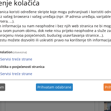
enje kolačića
nica koristi određene skripte koje mogu pohranjivati i koristiti od
iz vašeg browsera i vašeg uređaja (npr. IP adresa uređaja, varijable 
era, ...).
h informacija su nam neophodne i bez njih web stranica ne bi mog
i u svom punom obimu, dok neke nisu prijeko neophodne a služe z
 procjenu nivoa posjećenosti, budućeg usavršavanja stranice...).
tu možete dozvoliti ili uskratiti pravo na korištenje tih informacija
nslation
(obavezna)
Servisi treće strane
Vij
litika o posjećenosti stranica
Servisi treće strane
tam
Prihvatam odabrane
Pri