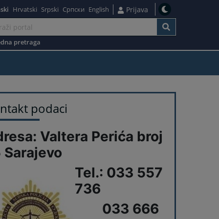
ski
Hrvatski
Srpski
Српски
English
Prijava
dna pretraga
ntakt podaci
resa: Valtera Perića broj
 Sarajevo
Tel.: 033 557
736
033 666