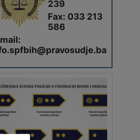
239
Fax: 033 213
586
mail:
fo.spfbih@pravosudje.ba