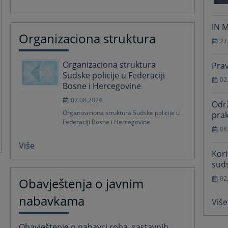
IN 
Organizaciona struktura
27
Organizaciona struktura
Prav
Sudske policije u Federaciji
02
Bosne i Hercegovine
07.08.2024.
Odr
Organizaciona struktura Sudske policije u
prak
Federaciji Bosne i Hercegovine
08
Više
Kori
sud
02
Obavještenja o javnim
nabavkama
Više
Obavještenje o nabavci roba, sastavnih