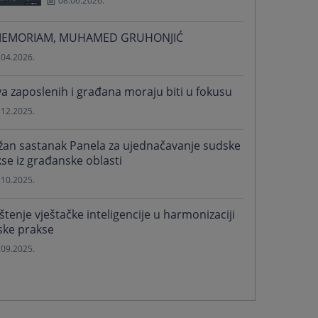
08.06.2026.
MEMORIAM, MUHAMED GRUHONJIĆ
.04.2026.
a zaposlenih i građana moraju biti u fokusu
.12.2025.
žan sastanak Panela za ujednačavanje sudske
se iz građanske oblasti
.10.2025.
štenje vještačke inteligencije u harmonizaciji
ske prakse
.09.2025.