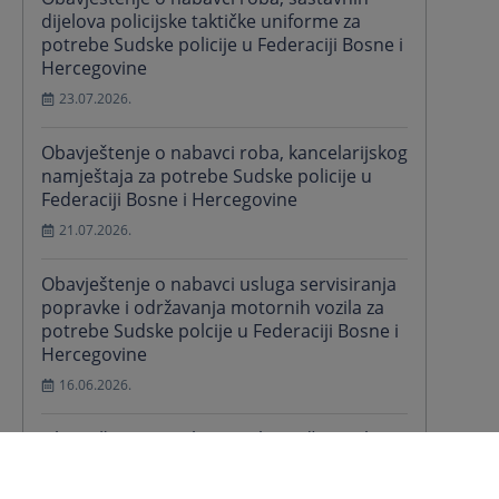
dijelova policijske taktičke uniforme za
potrebe Sudske policije u Federaciji Bosne i
Hercegovine
23.07.2026.
Obavještenje o nabavci roba, kancelarijskog
namještaja za potrebe Sudske policije u
Federaciji Bosne i Hercegovine
21.07.2026.
Obavještenje o nabavci usluga servisiranja
popravke i održavanja motornih vozila za
potrebe Sudske polcije u Federaciji Bosne i
Hercegovine
16.06.2026.
Obavještenje o nabavci roba, računarske
opreme za potrebe Sudske policije u
Federaciji Bosne i Hercegovine