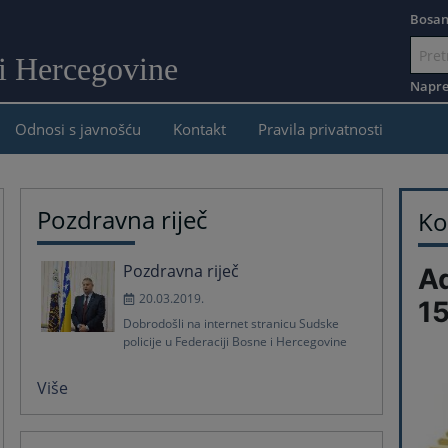
Bosan
 i Hercegovine
Idi
na
Napre
sadržaj
Odnosi s javnošću
Kontakt
Pravila privatnosti
Pozdravna riječ
Ko
Pozdravna riječ
Ad
20.03.2019.
15
Dobrodošli na internet stranicu Sudske
policije u Federaciji Bosne i Hercegovine
Više