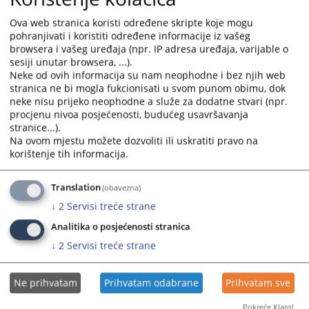
Ova web stranica koristi određene skripte koje mogu
pohranjivati i koristiti određene informacije iz vašeg
browsera i vašeg uređaja (npr. IP adresa uređaja, varijable o
sesiji unutar browsera, ...).
Neke od ovih informacija su nam neophodne i bez njih web
stranica ne bi mogla fukcionisati u svom punom obimu, dok
neke nisu prijeko neophodne a služe za dodatne stvari (npr.
procjenu nivoa posjećenosti, budućeg usavršavanja
stranice...).
Trenutno nema vijesti
Na ovom mjestu možete dozvoliti ili uskratiti pravo na
korištenje tih informacija.
Translation
(obavezna)
↓
2
Servisi treće strane
Analitika o posjećenosti stranica
↓
2
Servisi treće strane
Ne prihvatam
Prihvatam odabrane
Prihvatam sve
Pokreće Klaro!