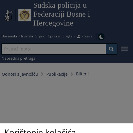
Sudska policija u
Federaciji Bosne i
Hercegovine
Bosanski
Hrvatski
Srpski
Српски
English
Prijava
Napredna pretraga
Bilteni
Odnosi s javnošću
Publikacije
Korištenje kolačića