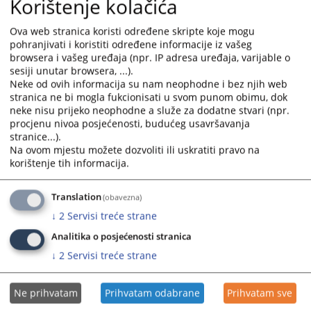
Korištenje kolačića
Ova web stranica koristi određene skripte koje mogu
pohranjivati i koristiti određene informacije iz vašeg
browsera i vašeg uređaja (npr. IP adresa uređaja, varijable o
Prateći dokumenti
sesiji unutar browsera, ...).
Neke od ovih informacija su nam neophodne i bez njih web
Zakon o slobodi pristupa informacijama F BiH
stranica ne bi mogla fukcionisati u svom punom obimu, dok
Zakon o izmjenama i dopunama Zakona o slobodi
neke nisu prijeko neophodne a služe za dodatne stvari (npr.
pristupa informacijama F BiH
procjenu nivoa posjećenosti, budućeg usavršavanja
stranice...).
Na ovom mjestu možete dozvoliti ili uskratiti pravo na
korištenje tih informacija.
Translation
(obavezna)
↓
2
Servisi treće strane
Analitika o posjećenosti stranica
↓
2
Servisi treće strane
Ne prihvatam
Prihvatam odabrane
Prihvatam sve