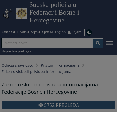
Sudska policija u
Federaciji Bosne i
Hercegovine
Bosanski
Hrvatski
Srpski
Српски
English
Prijava
Napredna pretraga
Odnosi s javnošću
Pristup informacijama
Zakon o slobodi pristupa informacijama
Zakon o slobodi pristupa informacijama
Federacije Bosne i Hercegovine
5752
PREGLEDA