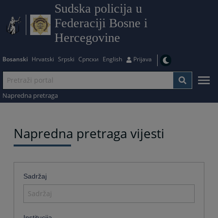
Sudska policija u
Federaciji Bosne i
Hercegovine
Bosanski
Hrvatski
Srpski
Српски
English
Prijava
Napredna pretraga
Napredna pretraga vijesti
Sadržaj
Institucija