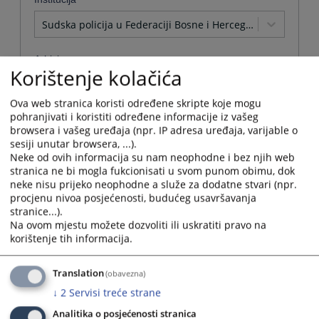
Sudska policija u Federaciji Bosne i Hercegovine
Arhivirana
Korištenje kolačića
Ne
Ova web stranica koristi određene skripte koje mogu
pohranjivati i koristiti određene informacije iz vašeg
Datum od
browsera i vašeg uređaja (npr. IP adresa uređaja, varijable o
sesiji unutar browsera, ...).
Neke od ovih informacija su nam neophodne i bez njih web
Navigate
stranica ne bi mogla fukcionisati u svom punom obimu, dok
forward
Datum do
neke nisu prijeko neophodne a služe za dodatne stvari (npr.
to
procjenu nivoa posjećenosti, budućeg usavršavanja
interact
stranice...).
with
Navigate
Na ovom mjestu možete dozvoliti ili uskratiti pravo na
the
forward
korištenje tih informacija.
Sortiraj po
calendar
to
and
interact
Odaberi...
select
Translation
(obavezna)
with
a
the
↓
2
Servisi treće strane
date.
Napredne stavke
calendar
Press
Analitika o posjećenosti stranica
and