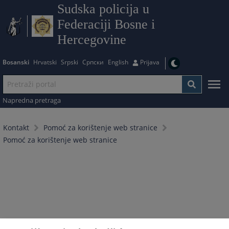
Sudska policija u
Federaciji Bosne i
Hercegovine
Bosanski
Hrvatski
Srpski
Српски
English
Prijava
Napredna pretraga
Kontakt
Pomoć za korištenje web stranice
Pomoć za korištenje web stranice