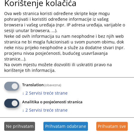
Korištenje kolačića
Ova web stranica koristi određene skripte koje mogu
pohranjivati i koristiti određene informacije iz vašeg
browsera i vašeg uređaja (npr. IP adresa uređaja, varijable o
sesiji unutar browsera, ...).
Neke od ovih informacija su nam neophodne i bez njih web
stranica ne bi mogla fukcionisati u svom punom obimu, dok
neke nisu prijeko neophodne a služe za dodatne stvari (npr.
procjenu nivoa posjećenosti, budućeg usavršavanja
stranice...).
Na ovom mjestu možete dozvoliti ili uskratiti pravo na
Trenutno nema vijesti
korištenje tih informacija.
Translation
(obavezna)
↓
2
Servisi treće strane
Analitika o posjećenosti stranica
↓
2
Servisi treće strane
Ne prihvatam
Prihvatam odabrane
Prihvatam sve