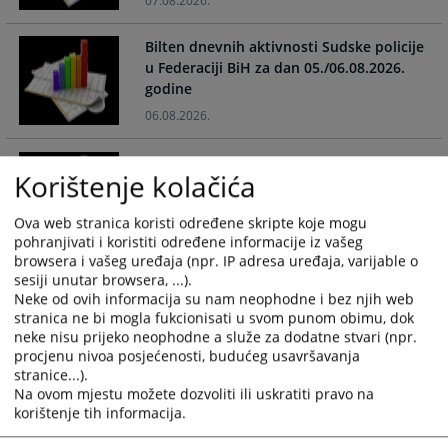
07.08.2026.
the
the
calendar
calendar
Bilten dnevnih aktivnosti Sudske policije
and
and
u Federaciji BiH za dan 05./06.08.2026.
select
select
godine
a
a
06.08.2026.
date.
date.
Press
Press
Bilten dnevnih aktivnosti Sudske policije
the
the
Korištenje kolačića
u Federaciji BiH za dan 04./05.08.2026.
question
question
godine
mark
mark
Ova web stranica koristi određene skripte koje mogu
05.08.2026.
key
key
pohranjivati i koristiti određene informacije iz vašeg
browsera i vašeg uređaja (npr. IP adresa uređaja, varijable o
to
to
Bilten dnevnih aktivnosti Sudske policije
sesiji unutar browsera, ...).
get
get
Neke od ovih informacija su nam neophodne i bez njih web
u Federaciji BiH za dan 03./04.08.2026.
the
the
stranica ne bi mogla fukcionisati u svom punom obimu, dok
godine
keyboard
keyboard
neke nisu prijeko neophodne a služe za dodatne stvari (npr.
04.08.2026.
shortcuts
shortcuts
procjenu nivoa posjećenosti, budućeg usavršavanja
for
for
stranice...).
Na ovom mjestu možete dozvoliti ili uskratiti pravo na
Bilten dnevnih aktivnosti Sudske policije
changing
changing
korištenje tih informacija.
u Federaciji BiH za dan 02./03.08.2026.
dates.
dates.
godine