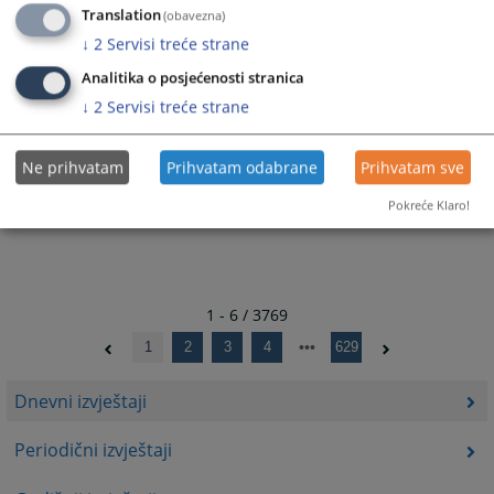
Translation
(obavezna)
03.08.2026.
↓
2
Servisi treće strane
Bilten dnevnih aktivnosti Sudske policije
Analitika o posjećenosti stranica
u Federaciji BiH za dan 01./02.08.2026.
↓
2
Servisi treće strane
godine
02.08.2026.
Ne prihvatam
Prihvatam odabrane
Prihvatam sve
Pokreće Klaro!
1 - 6 / 3769
1
2
3
4
629
Dnevni izvještaji
Periodični izvještaji