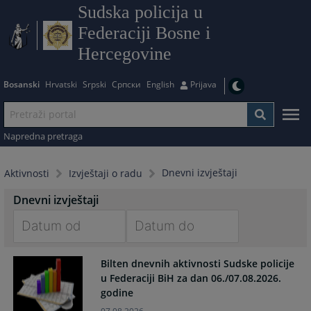
Sudska policija u
Federaciji Bosne i
Hercegovine
Bosanski
Hrvatski
Srpski
Српски
English
Prijava
Napredna pretraga
Dnevni izvještaji
Aktivnosti
Izvještaji o radu
Dnevni izvještaji
Navigate
Navigate
Bilten dnevnih aktivnosti Sudske policije
forward
forward
u Federaciji BiH za dan 06./07.08.2026.
to
to
godine
interact
interact
with
with