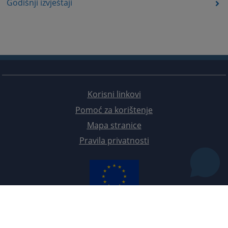
Godišnji izvještaji
Korisni linkovi
Pomoć za korištenje
Mapa stranice
Pravila privatnosti
Redizajn web stranice je finansirala Evropska unija. Za njen sadržaj isključivo je odgovorno
Visoko sudsko i tužilačko vijeće BiH i ona ne odražava nužno stavove Evropske unije.