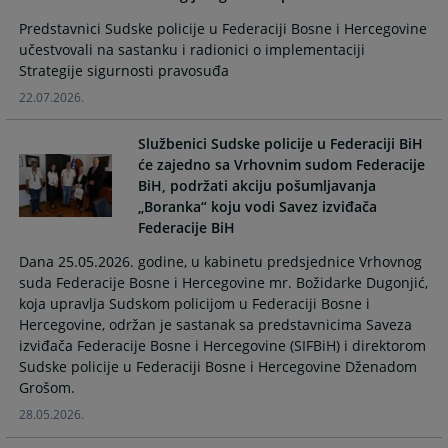
the
the
Predstavnici Sudske policije u Federaciji Bosne i Hercegovine
calendar
calendar
učestvovali na sastanku i radionici o implementaciji
and
and
Strategije sigurnosti pravosuđa
select
select
22.07.2026.
a
a
date.
date.
Službenici Sudske policije u Federaciji BiH
Press
Press
će zajedno sa Vrhovnim sudom Federacije
the
the
BiH, podržati akciju pošumljavanja
question
question
„Boranka“ koju vodi Savez izviđača
mark
mark
Federacije BiH
key
key
Dana 25.05.2026. godine, u kabinetu predsjednice Vrhovnog
to
to
suda Federacije Bosne i Hercegovine mr. Božidarke Dugonjić,
get
get
koja upravlja Sudskom policijom u Federaciji Bosne i
the
the
Hercegovine, održan je sastanak sa predstavnicima Saveza
keyboard
keyboard
izviđača Federacije Bosne i Hercegovine (SIFBiH) i direktorom
shortcuts
shortcuts
Sudske policije u Federaciji Bosne i Hercegovine Dženadom
for
for
Grošom.
changing
changing
28.05.2026.
dates.
dates.