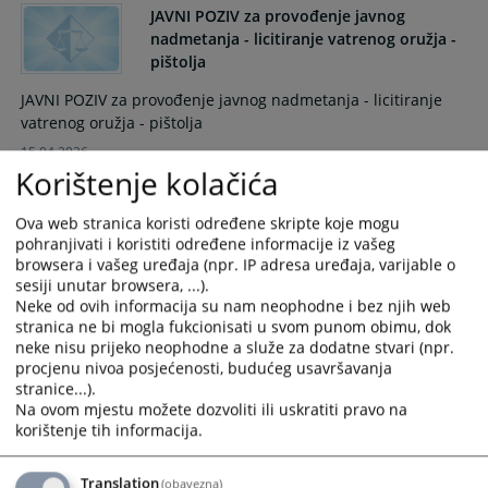
JAVNI POZIV za provođenje javnog
nadmetanja - licitiranje vatrenog oružja -
pištolja
JAVNI POZIV za provođenje javnog nadmetanja - licitiranje
vatrenog oružja - pištolja
15.04.2026.
Korištenje kolačića
Dojave o postavljenim eksplozivnim
Ova web stranica koristi određene skripte koje mogu
napravama u zgradi Kantonalnog i
pohranjivati i koristiti određene informacije iz vašeg
Općinskog suda u Sarajevu
browsera i vašeg uređaja (npr. IP adresa uređaja, varijable o
Dana 15.10.2025. godine službenici Centra sudske policije u
sesiji unutar browsera, ...).
Neke od ovih informacija su nam neophodne i bez njih web
Kantonu Sarajevo su u tri navrata, u vremenskom okviru od
stranica ne bi mogla fukcionisati u svom punom obimu, dok
cca 10 minuta, obaviješteni da je u zgradi Kantonalnog i
neke nisu prijeko neophodne a služe za dodatne stvari (npr.
Općinskog suda u Sarajevu postavljena minsko - eksplozivna
procjenu nivoa posjećenosti, budućeg usavršavanja
naprava.
stranice...).
15.10.2025.
Na ovom mjestu možete dozvoliti ili uskratiti pravo na
korištenje tih informacija.
Uručene pojedinačne nagrade nagrađenim
Translation
(obavezna)