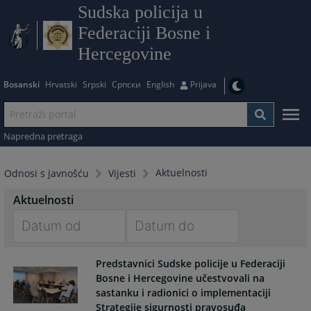
Sudska policija u
Federaciji Bosne i
Hercegovine
Bosanski
Hrvatski
Srpski
Српски
English
Prijava
Napredna pretraga
Aktuelnosti
Odnosi s javnošću
Vijesti
Aktuelnosti
Navigate
Navigate
Predstavnici Sudske policije u Federaciji
forward
forward
Bosne i Hercegovine učestvovali na
to
to
sastanku i radionici o implementaciji
interact
interact
Strategije sigurnosti pravosuđa
with
with