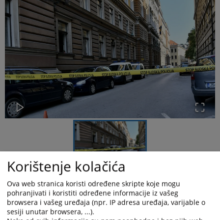
Korištenje kolačića
Ova web stranica koristi određene skripte koje mogu
pohranjivati i koristiti određene informacije iz vašeg
Dana 15.10.2025. godine službenici Centra sudske policije u
browsera i vašeg uređaja (npr. IP adresa uređaja, varijable o
Kantonu Sarajevo
su
u tri navrata, u vremenskom okviru od cca
sesiji unutar browsera, ...).
10 minuta, obaviješteni da je u zgradi Kantonalnog i Općinskog