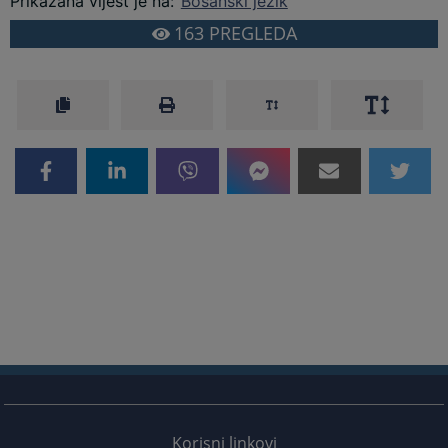
Prikazana vijest je na
:
Bosanski jezik
163
PREGLEDA
Korisni linkovi