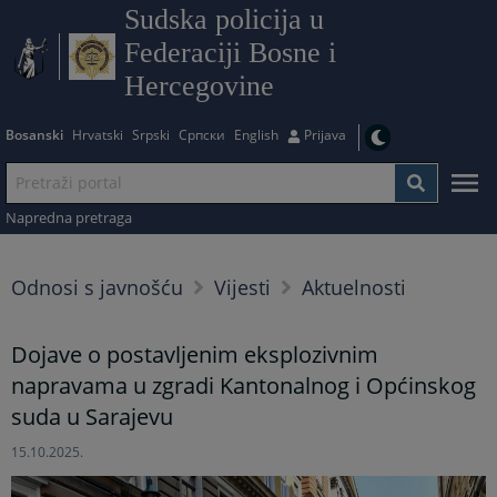
Sudska policija u
Federaciji Bosne i
Hercegovine
Bosanski
Hrvatski
Srpski
Српски
English
Prijava
Napredna pretraga
Odnosi s javnošću
Vijesti
Aktuelnosti
Dojave o postavljenim eksplozivnim
napravama u zgradi Kantonalnog i Općinskog
suda u Sarajevu
15.10.2025.