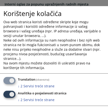
Interni oglas za popunu upražnjenih radnih mjesta
the
the
namještenika u Sudskoj policiji u Federaciji Bosne i
calendar
calendar
Korištenje kolačića
Hercegovine
and
and
27.08.2024.
select
select
Ova web stranica koristi određene skripte koje mogu
a
a
pohranjivati i koristiti određene informacije iz vašeg
Interni oglas za popunu upražnjenih radnih mjesta
browsera i vašeg uređaja (npr. IP adresa uređaja, varijable o
date.
date.
namještenika u Sudskoj policiji u Federaciji Bosne i
sesiji unutar browsera, ...).
Press
Press
Neke od ovih informacija su nam neophodne i bez njih web
Hercegovine
the
the
stranica ne bi mogla fukcionisati u svom punom obimu, dok
09.02.2024.
question
question
neke nisu prijeko neophodne a služe za dodatne stvari (npr.
mark
mark
procjenu nivoa posjećenosti, budućeg usavršavanja
Interni oglas za popunu radnih mjesta namješenika u
key
key
stranice...).
Sudskoj policiji u Federaciji BiH
to
to
Na ovom mjestu možete dozvoliti ili uskratiti pravo na
29.09.2023.
korištenje tih informacija.
get
get
the
the
Interni oglas za popunu radnih mjesta namješenika u
keyboard
keyboard
Translation
(obavezna)
Sudskoj policiji u Federaciji BiH
shortcuts
shortcuts
↓
2
Servisi treće strane
11.03.2021.
for
for
Analitika o posjećenosti stranica
changing
changing
↓
2
Servisi treće strane
dates.
dates.