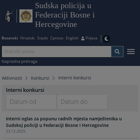
Sudska policija u
Federaciji Bosne i
Hercegovine
Bosanski
Hrvatski
Srpski
Српски
English
Prijava
Napredna pretraga
Interni konkursi
Aktivnosti
Konkursi
Interni konkursi
Navigate
Navigate
Interni oglas za popunu radnih mjesta namještenika u
forward
forward
Sudskoj policiji u Federaciji Bosne i Hercegovine
to
to
23.12.2025.
interact
interact
with
with