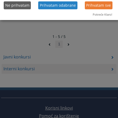
Ne prihvatam
Prihvatam odabrane
Prihvatam sve
Pokreće Klaro!
1 - 5 / 5
1
Javni konkursi
Interni konkursi
Korisni linkovi
Pomoć za korištenje