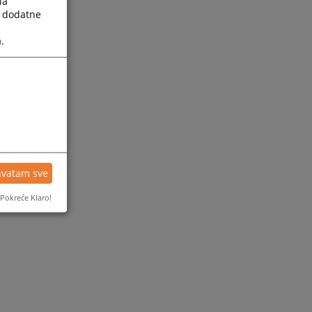
la
a dodatne
.
hvatam sve
Pokreće Klaro!