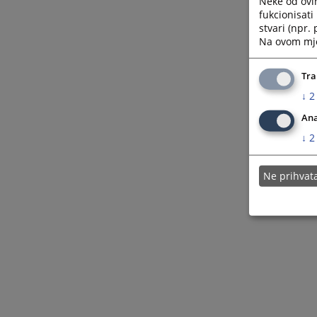
Neke od ovi
fukcionisat
stvari (npr.
Na ovom mjes
Tra
↓
2
Ana
↓
2
Ne prihva