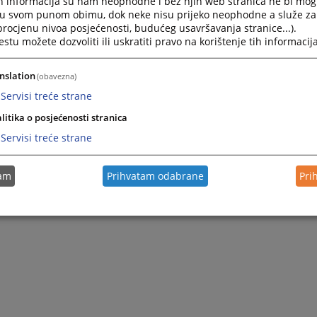
h informacija su nam neophodne i bez njih web stranica ne bi mog
Zapamti me
i u svom punom obimu, dok neke nisu prijeko neophodne a služe z
 procjenu nivoa posjećenosti, budućeg usavršavanja stranice...).
tu možete dozvoliti ili uskratiti pravo na korištenje tih informacija
Prijava
nslation
(obavezna)
Zaboravili ste lozinku?
Servisi treće strane
Želite postati član?
litika o posjećenosti stranica
Servisi treće strane
tam
Prihvatam odabrane
Pri