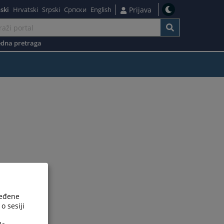
ski
Hrvatski
Srpski
Српски
English
Prijava
dna pretraga
ređene
o sesiji