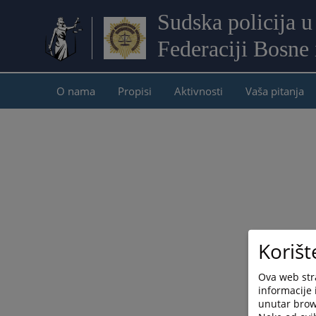
Sudska policija u
Federaciji Bosne
O nama
Propisi
Aktivnosti
Vaša pitanja
Korišt
Ova web stra
informacije 
unutar brows