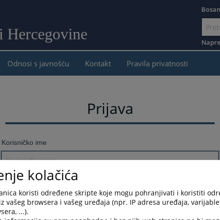
Bosan
 i Hercegovine
Idi
na
Napre
sadržaj
Odnosi s javnošću
Kontakt
Pravila privatnosti
Prijava
Korisničko ime
enje kolačića
Lozinka
nica koristi određene skripte koje mogu pohranjivati i koristiti od
iz vašeg browsera i vašeg uređaja (npr. IP adresa uređaja, varijable 
era, ...).