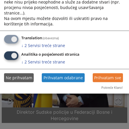
neke nisu prijeko neophodne a služe za dodatne stvari (npr.
procjenu nivoa posjećenosti, budućeg usavršavanja
stranice...).
Na ovom mjestu možete dozvoliti ili uskratiti pravo na
korištenje tih informacija.
Translation
(obavezna)
↓
2
Servisi treće strane
Analitika o posjećenosti stranica
↓
2
Servisi treće strane
Ne prihvatam
Prihvatam odabrane
Prihvatam sve
Pokreće Klaro!
Direktor Sudske policije u Federaciji Bosne i
Hercegovine