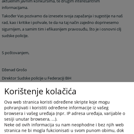
aktuelnim javnim konkursima, te drugim interesantnim
informacijama.
Također Vas pozivamo da iznesete svoja zapažanja i sugestije na naš
rad, kao i kritike i pohvale, te da na taj način zajedno doprinesemo
sigurnijem, a samim tim i efikasnijem pravosuđu, što je i osnovni cilj
sudske policije.
S poštovanjem,
Dženad Grošo
Direktor Sudske policije u Federaciji BiH
Korištenje kolačića
16659
PREGLEDA
Ova web stranica koristi određene skripte koje mogu
pohranjivati i koristiti određene informacije iz vašeg
browsera i vašeg uređaja (npr. IP adresa uređaja, varijable o
sesiji unutar browsera, ...).
Neke od ovih informacija su nam neophodne i bez njih web
stranica ne bi mogla fukcionisati u svom punom obimu, dok