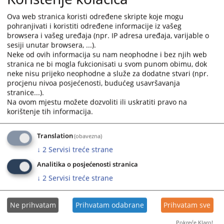
the
the
Ova web stranica koristi određene skripte koje mogu
calendar
calendar
pohranjivati i koristiti određene informacije iz vašeg
and
and
browsera i vašeg uređaja (npr. IP adresa uređaja, varijable o
select
select
sesiji unutar browsera, ...).
a
a
Neke od ovih informacija su nam neophodne i bez njih web
stranica ne bi mogla fukcionisati u svom punom obimu, dok
date.
date.
neke nisu prijeko neophodne a služe za dodatne stvari (npr.
Press
Press
procjenu nivoa posjećenosti, budućeg usavršavanja
the
the
stranice...).
question
question
Na ovom mjestu možete dozvoliti ili uskratiti pravo na
mark
mark
korištenje tih informacija.
Trenutno nema vijesti
key
key
to
to
Translation
(obavezna)
get
get
↓
2
Servisi treće strane
the
the
keyboard
keyboard
Analitika o posjećenosti stranica
shortcuts
shortcuts
↓
2
Servisi treće strane
for
for
changing
changing
Ne prihvatam
Prihvatam odabrane
Prihvatam sve
dates.
dates.
Pokreće Klaro!