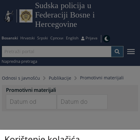
Sudska policija u
Federaciji Bosne i
Hercegovine
Bosanski
Hrvatski
Srpski
Српски
English
Prijava
Napredna pretraga
Promotivni materijali
Odnosi s javnošću
Publikacije
Promotivni materijali
Navigate
Navigate
forward
forward
to
to
interact
interact
Korištenje kolačića
with
with