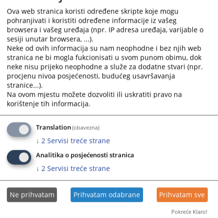
interact
interact
with
with
Ova web stranica koristi određene skripte koje mogu
pohranjivati i koristiti određene informacije iz vašeg
the
the
browsera i vašeg uređaja (npr. IP adresa uređaja, varijable o
calendar
calendar
sesiji unutar browsera, ...).
and
and
Neke od ovih informacija su nam neophodne i bez njih web
select
select
stranica ne bi mogla fukcionisati u svom punom obimu, dok
a
a
neke nisu prijeko neophodne a služe za dodatne stvari (npr.
date.
date.
procjenu nivoa posjećenosti, budućeg usavršavanja
stranice...).
Press
Press
Na ovom mjestu možete dozvoliti ili uskratiti pravo na
the
the
korištenje tih informacija.
question
question
mark
mark
Trenutno nema vijesti
Translation
(obavezna)
key
key
to
to
↓
2
Servisi treće strane
get
get
Analitika o posjećenosti stranica
the
the
↓
2
Servisi treće strane
keyboard
keyboard
shortcuts
shortcuts
for
for
Ne prihvatam
Prihvatam odabrane
Prihvatam sve
changing
changing
Pokreće Klaro!
dates.
dates.