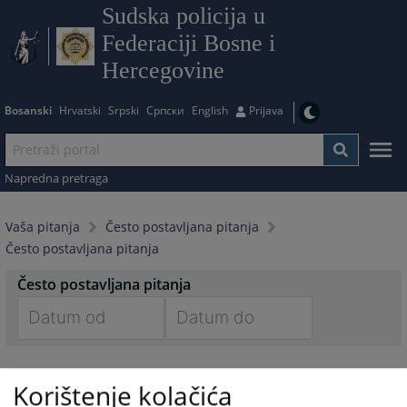
Sudska policija u
Federaciji Bosne i
Hercegovine
Bosanski
Hrvatski
Srpski
Српски
English
Prijava
Napredna pretraga
Vaša pitanja
Često postavljana pitanja
Često postavljana pitanja
Često postavljana pitanja
Navigate
Navigate
forward
forward
Korištenje kolačića
to
to