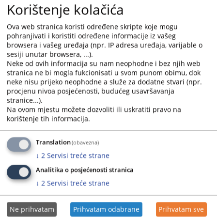
the
the
Korištenje kolačića
calendar
calendar
and
and
Ova web stranica koristi određene skripte koje mogu
select
select
pohranjivati i koristiti određene informacije iz vašeg
a
a
browsera i vašeg uređaja (npr. IP adresa uređaja, varijable o
date.
date.
sesiji unutar browsera, ...).
Neke od ovih informacija su nam neophodne i bez njih web
Press
Press
stranica ne bi mogla fukcionisati u svom punom obimu, dok
the
the
neke nisu prijeko neophodne a služe za dodatne stvari (npr.
question
question
procjenu nivoa posjećenosti, budućeg usavršavanja
mark
mark
stranice...).
key
key
Na ovom mjestu možete dozvoliti ili uskratiti pravo na
Trenutno nema vijesti
to
to
korištenje tih informacija.
get
get
the
the
Translation
(obavezna)
keyboard
keyboard
↓
2
Servisi treće strane
shortcuts
shortcuts
for
for
Analitika o posjećenosti stranica
changing
changing
↓
2
Servisi treće strane
dates.
dates.
Ne prihvatam
Prihvatam odabrane
Prihvatam sve