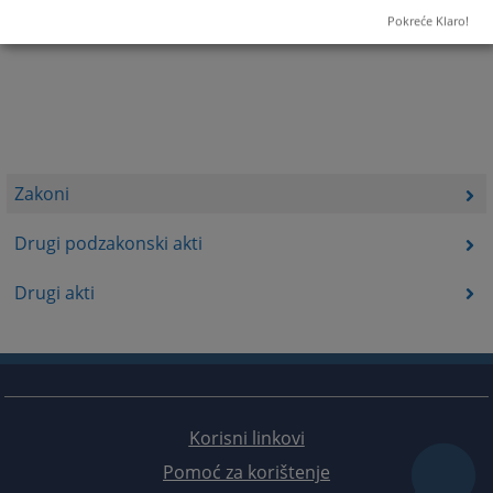
Pokreće Klaro!
Zakoni
Drugi podzakonski akti
Drugi akti
Korisni linkovi
Pomoć za korištenje