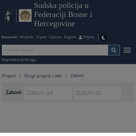
Sudska policija u
Federaciji Bosne i
Hercegovine
Bosanski
Hrvatski
Srpski
Српски
English
Prijava
Napredna pretraga
Zakoni
Propisi
Drugi propisi i akti
Zakoni
Navigate
Navigate
forward
forward
to
to
interact
interact
with
with