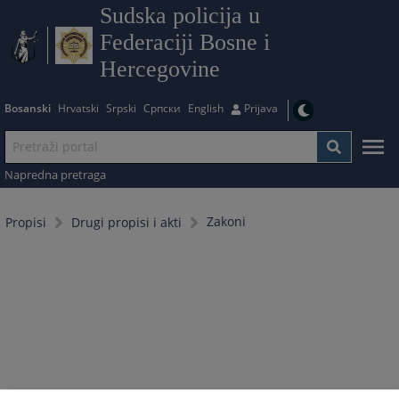
Sudska policija u
Federaciji Bosne i
Hercegovine
Bosanski
Hrvatski
Srpski
Српски
English
Prijava
Napredna pretraga
Zakoni
Propisi
Drugi propisi i akti