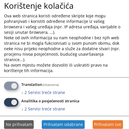
Korištenje kolačića
Ova web stranica koristi određene skripte koje mogu
pohranjivati i koristiti određene informacije iz vašeg
browsera i vašeg uređaja (npr. IP adresa uređaja, varijable o
sesiji unutar browsera, ...).
Neke od ovih informacija su nam neophodne i bez njih web
stranica ne bi mogla fukcionisati u svom punom obimu, dok
neke nisu prijeko neophodne a služe za dodatne stvari (npr.
procjenu nivoa posjećenosti, budućeg usavršavanja
Trenutno nema vijesti
stranice...).
Na ovom mjestu možete dozvoliti ili uskratiti pravo na
korištenje tih informacija.
Translation
(obavezna)
↓
2
Servisi treće strane
Analitika o posjećenosti stranica
↓
2
Servisi treće strane
Ne prihvatam
Prihvatam odabrane
Prihvatam sve