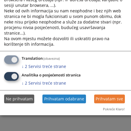
sesiji unutar browsera, ...).
Neke od ovih informacija su nam neophodne i bez njih web
stranica ne bi mogla fukcionisati u svom punom obimu, dok
neke nisu prijeko neophodne a služe za dodatne stvari (npr.
procjenu nivoa posjećenosti, budućeg usavršavanja
stranice...).
Na ovom mjestu možete dozvoliti ili uskratiti pravo na
korištenje tih informacija.
Translation
(obavezna)
↓
2
Servisi treće strane
Analitika o posjećenosti stranica
↓
2
Servisi treće strane
Ne prihvatam
Prihvatam odabrane
Prihvatam sve
Pokreće Klaro!