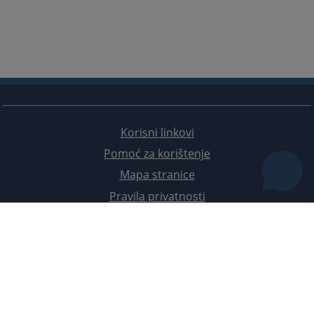
Korisni linkovi
Pomoć za korištenje
Mapa stranice
Pravila privatnosti
Redizajn web stranice je finansirala Evropska unija. Za njen sadržaj isključivo je odgovorno
Visoko sudsko i tužilačko vijeće BiH i ona ne odražava nužno stavove Evropske unije.