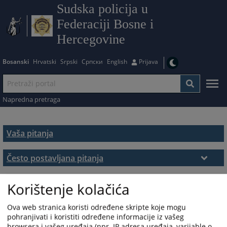
Sudska policija u
Federaciji Bosne i
Hercegovine
Bosanski
Hrvatski
Srpski
Српски
English
Prijava
Napredna pretraga
Vaša pitanja
Često postavljana pitanja
Često postavljana pitanja
Korištenje kolačića
Ova web stranica koristi određene skripte koje mogu
pohranjivati i koristiti određene informacije iz vašeg
browsera i vašeg uređaja (npr. IP adresa uređaja, varijable o