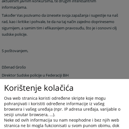
aktuelnim javnim konkursima, te drugim interesantnim
informacijama.
Također Vas pozivamo da iznesete svoja zapažanja i sugestije na naš
rad, kao i kritike i pohvale, te da na taj način zajedno doprinesemo
sigurnijem, a samim tim i efikasnijem pravosuđu, što je i osnovni cilj
sudske policije.
S poštovanjem,
Dženad Grošo
Direktor Sudske policije u Federaciji BiH
Korištenje kolačića
16628
PREGLEDA
Ova web stranica koristi određene skripte koje mogu
pohranjivati i koristiti određene informacije iz vašeg
browsera i vašeg uređaja (npr. IP adresa uređaja, varijable o
sesiji unutar browsera, ...).
Neke od ovih informacija su nam neophodne i bez njih web
stranica ne bi mogla fukcionisati u svom punom obimu, dok