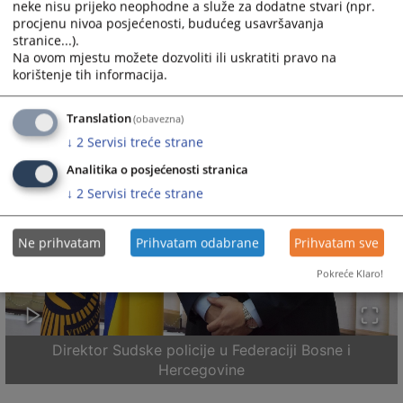
neke nisu prijeko neophodne a služe za dodatne stvari (npr.
procjenu nivoa posjećenosti, budućeg usavršavanja
stranice...).
Na ovom mjestu možete dozvoliti ili uskratiti pravo na
korištenje tih informacija.
Translation
(obavezna)
↓
2
Servisi treće strane
Analitika o posjećenosti stranica
↓
2
Servisi treće strane
Ne prihvatam
Prihvatam odabrane
Prihvatam sve
Pokreće Klaro!
Direktor Sudske policije u Federaciji Bosne i
Hercegovine