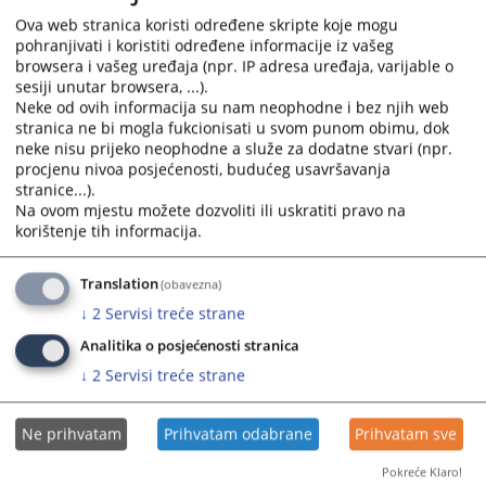
Ova web stranica koristi određene skripte koje mogu
pohranjivati i koristiti određene informacije iz vašeg
browsera i vašeg uređaja (npr. IP adresa uređaja, varijable o
sesiji unutar browsera, ...).
Neke od ovih informacija su nam neophodne i bez njih web
stranica ne bi mogla fukcionisati u svom punom obimu, dok
neke nisu prijeko neophodne a služe za dodatne stvari (npr.
procjenu nivoa posjećenosti, budućeg usavršavanja
stranice...).
Na ovom mjestu možete dozvoliti ili uskratiti pravo na
Trenutno nema vijesti
korištenje tih informacija.
Translation
(obavezna)
↓
2
Servisi treće strane
Analitika o posjećenosti stranica
↓
2
Servisi treće strane
Ne prihvatam
Prihvatam odabrane
Prihvatam sve
Pokreće Klaro!