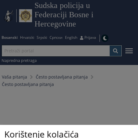
Sudska policija u
Federaciji Bosne i
Hercegovine
Bosanski
Hrvatski
Srpski
Српски
English
Prijava
Napredna pretraga
Vaša pitanja
Često postavljana pitanja
Često postavljana pitanja
Korištenje kolačića