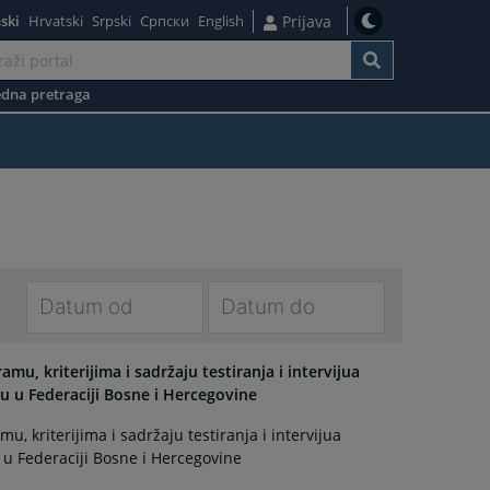
ski
Hrvatski
Srpski
Српски
English
Prijava
dna pretraga
Navigate
Navigate
forward
forward
u, kriterijima i sadržaju testiranja i intervijua
to
to
u u Federaciji Bosne i Hercegovine
interact
interact
, kriterijima i sadržaju testiranja i intervijua
with
with
 u Federaciji Bosne i Hercegovine
the
the
calendar
calendar