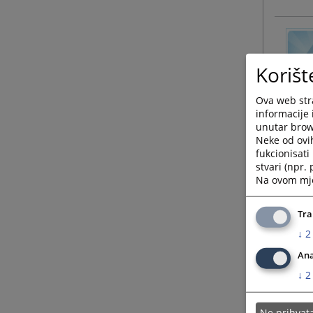
Korišt
Ova web stra
informacije 
unutar brows
Neke od ovi
fukcionisat
stvari (npr.
Na ovom mjes
Tra
↓
2
Ana
↓
2
Ne prihva