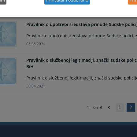
19.05.2022.
Pravilnik o upotrebi sredstava prinude Sudske policij
Pravilnik o upotrebi sredstava prinude Sudske policije
05.05.2021.
Pravilnik o službenoj legitimaciji, znački sudske polici
BiH
Pravilnik o službenoj legitimaciji, znački sudske policij
30.04.2021.
1 - 6 / 9
1
2