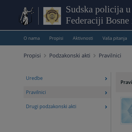
Sudska policija u
Federaciji Bosne
O nama
Propisi
Aktivnosti
Vaša pitanja
Pravilnici
Propisi
Podzakonski akti
Uredbe
Pravi
Pravilnici
Drugi podzakonski akti