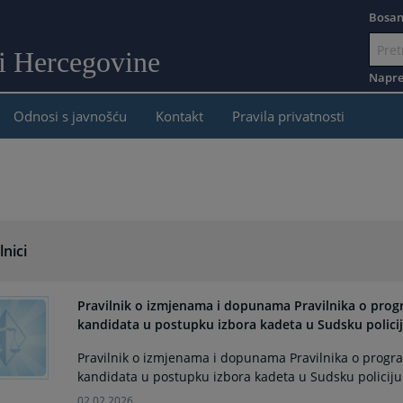
Bosan
 i Hercegovine
Idi
na
Napre
sadržaj
Odnosi s javnošću
Kontakt
Pravila privatnosti
lnici
Pravilnik o izmjenama i dopunama Pravilnika o program
kandidata u postupku izbora kadeta u Sudsku policij
Pravilnik o izmjenama i dopunama Pravilnika o programu
kandidata u postupku izbora kadeta u Sudsku policiju
02.02.2026.