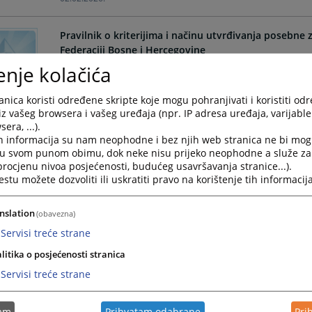
Pravilnik o kriterijima i načinu utvrđivanja posebne 
Federaciji Bosne i Hercegovine
enje kolačića
Pravilnik o kriterijima i načinu utvrđivanja posebne z
Bosne i Hercegovine
nica koristi određene skripte koje mogu pohranjivati i koristiti od
02.08.2022.
iz vašeg browsera i vašeg uređaja (npr. IP adresa uređaja, varijable 
era, ...).
h informacija su nam neophodne i bez njih web stranica ne bi mog
Pravilnik o izgledu i nošenju uniforme i službenim oz
i u svom punom obimu, dok neke nisu prijeko neophodne a služe z
Hercegovine
 procjenu nivoa posjećenosti, budućeg usavršavanja stranice...).
tu možete dozvoliti ili uskratiti pravo na korištenje tih informacija
Pravilnik o izgledu i nošenju uniforme i službenim ozn
Hercegovine
nslation
(obavezna)
20.07.2022.
Servisi treće strane
litika o posjećenosti stranica
Pravilnik o programu, kriterijima i sadržaju testiran
Sudsku policiju u Federaciji Bosne i Hercegovine
Servisi treće strane
Pravilnik o programu, kriterijima i sadržaju testiranj
tam
Prihvatam odabrane
Pri
Sudsku policiju u Federaciji Bosne i Hercegovine