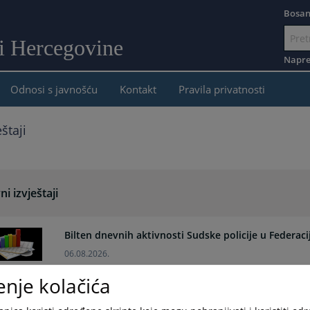
Bosan
 i Hercegovine
Idi
na
Napre
sadržaj
Odnosi s javnošću
Kontakt
Pravila privatnosti
štaji
i izvještaji
Bilten dnevnih aktivnosti Sudske policije u Federaci
06.08.2026.
enje kolačića
Bilten dnevnih aktivnosti Sudske policije u Federaci
05.08.2026.