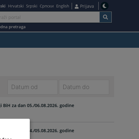
ski
Hrvatski
Srpski
Српски
English
Prijava
dna pretraga
Navigate
Navigate
forward
forward
ji BiH za dan 05./06.08.2026. godine
to
to
interact
interact
with
with
ji BiH za dan 04./05.08.2026. godine
the
the
calendar
calendar