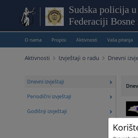
Sudska policija u
Federaciji Bosne
O nama
Propisi
Aktivnosti
Vaša pitanja
Dnevni izvje
Aktivnosti
Izvještaji o radu
Dnevni izvještaji
Dnevn
Periodični izvještaji
Godišnji izvještaji
Korišt