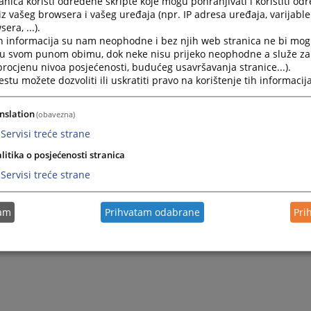
nica koristi određene skripte koje mogu pohranjivati i koristiti od
iz vašeg browsera i vašeg uređaja (npr. IP adresa uređaja, varijable 
era, ...).
Bilten dnevnih aktivnosti Sudske policije u Federaci
h informacija su nam neophodne i bez njih web stranica ne bi mog
i u svom punom obimu, dok neke nisu prijeko neophodne a služe z
04.08.2026.
 procjenu nivoa posjećenosti, budućeg usavršavanja stranice...).
tu možete dozvoliti ili uskratiti pravo na korištenje tih informacija
Bilten dnevnih aktivnosti Sudske policije u Federaci
03.08.2026.
nslation
(obavezna)
Servisi treće strane
Bilten dnevnih aktivnosti Sudske policije u Federaci
litika o posjećenosti stranica
02.08.2026.
Servisi treće strane
Bilten dnevnih aktivnosti Sudske policije u Federaci
tam
Prihvatam odabrane
Pri
01.08.2026.