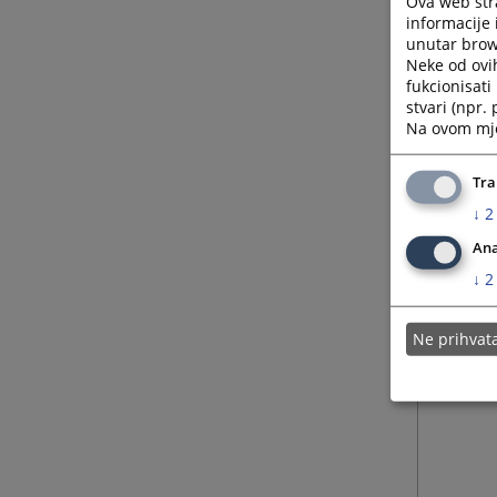
Ova web stra
informacije 
unutar brows
Neke od ovi
fukcionisat
stvari (npr.
Na ovom mjes
Tra
↓
2
Ana
↓
2
Ne prihva