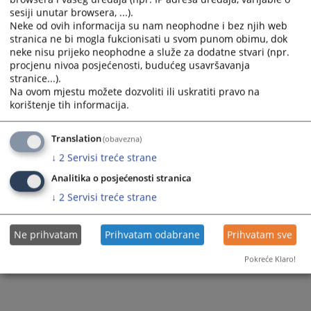
sesiji unutar browsera, ...).
Neke od ovih informacija su nam neophodne i bez njih web
stranica ne bi mogla fukcionisati u svom punom obimu, dok
neke nisu prijeko neophodne a služe za dodatne stvari (npr.
procjenu nivoa posjećenosti, budućeg usavršavanja
stranice...).
Na ovom mjestu možete dozvoliti ili uskratiti pravo na
korištenje tih informacija.
Translation
(obavezna)
↓
2
Servisi treće strane
Analitika o posjećenosti stranica
↓
2
Servisi treće strane
Ne prihvatam
Prihvatam odabrane
Prihvatam sve
Pokreće Klaro!