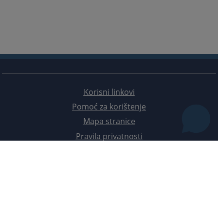
Korisni linkovi
Pomoć za korištenje
Mapa stranice
Pravila privatnosti
Redizajn web stranice je finansirala Evropska unija. Za njen sadržaj isključivo je odgovorno
Visoko sudsko i tužilačko vijeće BiH i ona ne odražava nužno stavove Evropske unije.