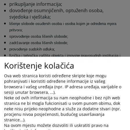
prikupljanje informacija;
dovođenje osumnjičenih, optuženih osoba,
svjedoka i vještaka;
lišenje slobode osuđenih osoba i osoba kojim je određena mjera
pritvora;
sprovođenje osoba lišenih slobode;
zadržavanje osoba lišenih slobode;
provođenje sudskih odluka;
fizička i tehnička zaštita objekta i imovine pravosudnih institucija i
Korištenje kolačića
Sudske policije;
održavanje reda u sudnicama i drugim prostorijama ili prostorima
kojim se osigurava uspješnost vođenja odgovarajućeg postupka;
Ova web stranica koristi određene skripte koje mogu
pohranjivati i koristiti određene informacije iz vašeg
fizička i tehnička zaštita nosilaca pravosudnih funkcija, njihove
browsera i vašeg uređaja (npr. IP adresa uređaja, varijable o
imovine i članova uže porodice;
sesiji unutar browsera, ...).
zaštita svjedoka;
Neke od ovih informacija su nam neophodne i bez njih web
izvršavanje drugih naloga pravosudnih institucija kojima se
stranica ne bi mogla fukcionisati u svom punom obimu, dok
osigurava uspješno vođenje odgovarajućeg postupka.
neke nisu prijeko neophodne a služe za dodatne stvari (npr.
procjenu nivoa posjećenosti, budućeg usavršavanja
Sudska policija u Federaciji BiH naprijed navedene
stranice...).
poslove izvršava za:
Na ovom mjestu možete dozvoliti ili uskratiti pravo na