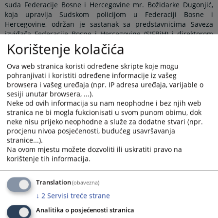
suda Federacije Bosne i Hercegovine mr. Božidarke Dugonjić,
koja upravlja Sudskom policijom u Federaciji Bosne i
Hercegovine, održan je sastanak sa predstavnicima Saveza
izviđača Federacije Bosne i Hercegovine (SIFBiH) i direktorom
Sudske policije u Federaciji Bosne i Hercegovine Dženadom
Korištenje kolačića
Grošom.
Ova web stranica koristi određene skripte koje mogu
pohranjivati i koristiti određene informacije iz vašeg
Predstavnici SIFBiH – predsjednik Nermin Zagorčić i
browsera i vašeg uređaja (npr. IP adresa uređaja, varijable o
koordinator projekta „Boranka“ Ahmed Gigić – predstavili su
sesiji unutar browsera, ...).
volontersku inicijativu posvećenu obnovi šuma na opožarenim
Neke od ovih informacija su nam neophodne i bez njih web
područjima i jačanju ekološke svijesti u lokalnim zajednicama.
stranica ne bi mogla fukcionisati u svom punom obimu, dok
Inicijativa „Boranka“, pokrenuta prije nekoliko godina u
neke nisu prijeko neophodne a služe za dodatne stvari (npr.
Hrvatskoj, proširila se na Crnu Goru, Sjevernu Makedoniju i
procjenu nivoa posjećenosti, budućeg usavršavanja
stranice...).
Bosnu i Hercegovinu, čime je dobila regionalni karakter i
Na ovom mjestu možete dozvoliti ili uskratiti pravo na
značaj.
korištenje tih informacija.
U Bosni i Hercegovini je
u okviru akcije „Boranka“
do sada
Translation
(obavezna)
provedeno sedam volonterskih akcija pošumljavanja, tokom
↓
2
Servisi treće strane
kojih je posađeno ukupno 13.500 sadnica, a posebna
zanimljivost projekta je mogućnost on-line sadnje putem web
Analitika o posjećenosti stranica