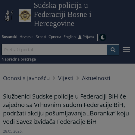
Sudska policija u
Federaciji Bosne i
Hercegovine
Bosanski
Hrvatski
Srpski
Српски
English
Prijava
Napredna pretraga
Odnosi s javnošću
Vijesti
Aktuelnosti
Službenici Sudske policije u Federaciji BiH će
zajedno sa Vrhovnim sudom Federacije BiH,
podržati akciju pošumljavanja „Boranka“ koju
vodi Savez izviđača Federacije BiH
28.05.2026.