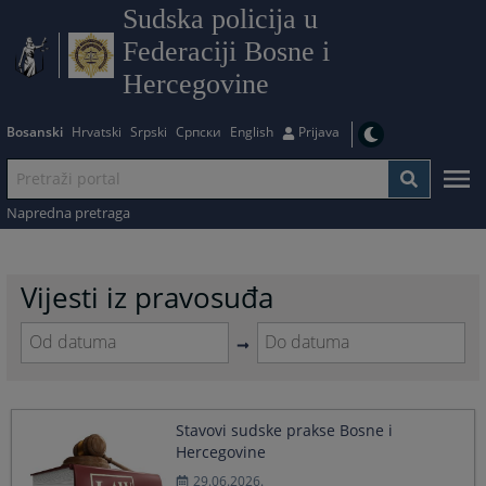
Sudska policija u
Federaciji Bosne i
Hercegovine
Bosanski
Hrvatski
Srpski
Српски
English
Prijava
Napredna pretraga
Vijesti iz pravosuđa
Navigate
Navigate
forward
forward
to
to
Stavovi sudske prakse Bosne i
interact
interact
Hercegovine
with
with
the
the
29.06.2026.