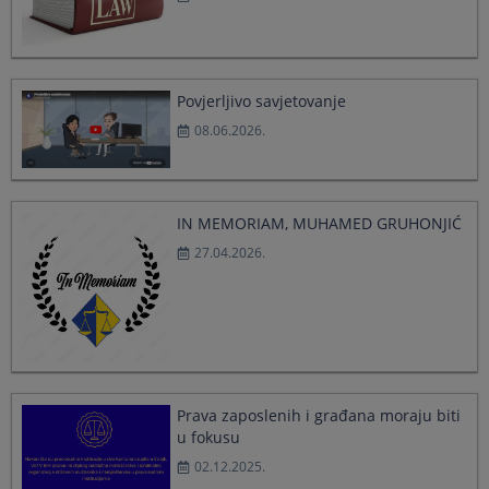
calendar
calendar
and
and
select
select
a
a
date.
date.
Povjerljivo savjetovanje
Press
Press
08.06.2026.
the
the
question
question
mark
mark
key
key
to
to
IN MEMORIAM, MUHAMED GRUHONJIĆ
get
get
27.04.2026.
the
the
keyboard
keyboard
shortcuts
shortcuts
for
for
changing
changing
dates.
dates.
Prava zaposlenih i građana moraju biti
u fokusu
02.12.2025.