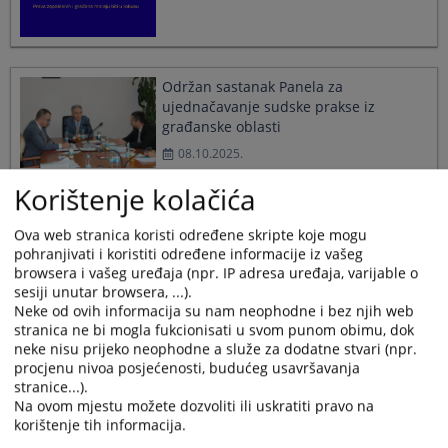
Održan sastanak Panela za
ujednačavanje sudske prakse iz
građanske oblasti
08.10.2025.
Korištenje kolačića
Korištenje vještačke inteligencije u
Ova web stranica koristi određene skripte koje mogu
harmonizaciji sudske prakse
pohranjivati i koristiti određene informacije iz vašeg
02.09.2025.
browsera i vašeg uređaja (npr. IP adresa uređaja, varijable o
sesiji unutar browsera, ...).
Neke od ovih informacija su nam neophodne i bez njih web
stranica ne bi mogla fukcionisati u svom punom obimu, dok
Nova Pravila o radu Panela za
neke nisu prijeko neophodne a služe za dodatne stvari (npr.
ujednačavanje sudske prakse u BiH
procjenu nivoa posjećenosti, budućeg usavršavanja
15.07.2025.
stranice...).
Na ovom mjestu možete dozvoliti ili uskratiti pravo na
korištenje tih informacija.