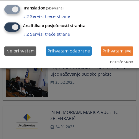
Translation
(obavezna)
↓
2
Servisi treće strane
Analitika o posjećenosti stranica
Partnerska saradnja VSTV-a BiH i
↓
2
Servisi treće strane
strukovnih udruženja
28.04.2025.
Ne prihvatam
Prihvatam odabrane
Prihvatam sve
Pokreće Klaro!
Pripremni sastanak o radu Panela za
ujednačavanje sudske prakse
25.02.2025.
IN MEMORIAM, MARICA VUČETIĆ-
ZELENBABIĆ
24.01.2025.