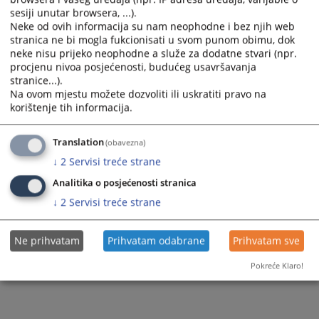
16505
PREGLEDA
sesiji unutar browsera, ...).
Neke od ovih informacija su nam neophodne i bez njih web
stranica ne bi mogla fukcionisati u svom punom obimu, dok
neke nisu prijeko neophodne a služe za dodatne stvari (npr.
procjenu nivoa posjećenosti, budućeg usavršavanja
stranice...).
Na ovom mjestu možete dozvoliti ili uskratiti pravo na
korištenje tih informacija.
Translation
(obavezna)
↓
2
Servisi treće strane
Analitika o posjećenosti stranica
↓
2
Servisi treće strane
Ne prihvatam
Prihvatam odabrane
Prihvatam sve
Pokreće Klaro!