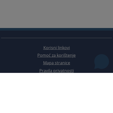
Korisni linkovi
Pomoć za korištenje
Mapa stranice
Pravila privatnosti
Redizajn web stranice je finansirala Evropska unija. Za njen sadržaj isključivo je odgovorno
Visoko sudsko i tužilačko vijeće BiH i ona ne odražava nužno stavove Evropske unije.