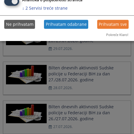
Analitika o posjećenosti stranica
29./30.07.2026. godine
↓
2
Servisi treće strane
30.07.2026.
Ne prihvatam
Prihvatam odabrane
Prihvatam sve
Bilten dnevnih aktivnosti Sudske
policije u Federaciji BiH za dan
Pokreće Klaro!
28./29.07.2026. godine
29.07.2026.
Bilten dnevnih aktivnosti Sudske
policije u Federaciji BiH za dan
27./28.07.2026. godine
28.07.2026.
Bilten dnevnih aktivnosti Sudske
policije u Federaciji BiH za dan
26./27.07.2026. godine
27.07.2026.