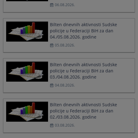
calendar
calendar
06.08.2026.
and
and
select
select
a
a
Bilten dnevnih aktivnosti Sudske
date.
date.
policije u Federaciji BiH za dan
Press
Press
04./05.08.2026. godine
the
the
question
question
05.08.2026.
mark
mark
key
key
to
to
Bilten dnevnih aktivnosti Sudske
get
get
policije u Federaciji BiH za dan
the
the
03./04.08.2026. godine
keyboard
keyboard
shortcuts
shortcuts
04.08.2026.
for
for
changing
changing
dates.
dates.
Bilten dnevnih aktivnosti Sudske
policije u Federaciji BiH za dan
02./03.08.2026. godine
03.08.2026.