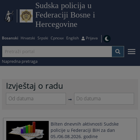
Sudska policija u
Federaciji Bosne i
Hercegovine
Bosanski
Hrvatski
Srpski
Српски
English
Prijava
Napredna pretraga
Izvještaj o radu
Navigate
Navigate
forward
forward
to
to
Bilten dnevnih aktivnosti Sudske
interact
interact
policije u Federaciji BiH za dan
with
with
05./06.08.2026. godine
the
the