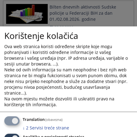
Bilten dnevnih aktivnosti Sudske
policije u Federaciji BiH za dan
01./02.08.2026. godine
02.08.2026.
Korištenje kolačića
Ova web stranica koristi određene skripte koje mogu
Bilten dnevnih aktivnosti Sudske
pohranjivati i koristiti određene informacije iz vašeg
policije u Federaciji BiH za dan
browsera i vašeg uređaja (npr. IP adresa uređaja, varijable o
31./01.08.2026. godine
sesiji unutar browsera, ...).
01.08.2026.
Neke od ovih informacija su nam neophodne i bez njih web
stranica ne bi mogla fukcionisati u svom punom obimu, dok
neke nisu prijeko neophodne a služe za dodatne stvari (npr.
Bilten dnevnih aktivnosti Sudske
procjenu nivoa posjećenosti, budućeg usavršavanja
policije u Federaciji BiH za dan
stranice...).
30./31.07.2026. godine
Na ovom mjestu možete dozvoliti ili uskratiti pravo na
korištenje tih informacija.
31.07.2026.
Translation
(obavezna)
Bilten dnevnih aktivnosti Sudske
↓
2
Servisi treće strane
policije u Federaciji BiH za dan