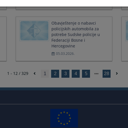
29.04.2026.
Obavještenje o nabavci
policijskih automobila za
potrebe Sudske policije u
Federaciji Bosne i
Hercegovine
05.03.2026.
1 - 12 / 329
1
2
3
4
5
28