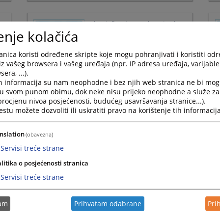
Press
the
Obavještenje o nabavci roba,
question
enje kolačića
e
kancelarijskog materijala,
mark
tonera i evidencija, za
key
potrebe Sudske policije u
nica koristi određene skripte koje mogu pohranjivati i koristiti od
to
Federaciji Bosne i
iz vašeg browsera i vašeg uređaja (npr. IP adresa uređaja, varijable 
get
era, ...).
Hercegovine
the
h informacija su nam neophodne i bez njih web stranica ne bi mog
keyboard
26.05.2026.
i u svom punom obimu, dok neke nisu prijeko neophodne a služe z
shortcuts
 procjenu nivoa posjećenosti, budućeg usavršavanja stranice...).
for
tu možete dozvoliti ili uskratiti pravo na korištenje tih informacija
changing
dates.
nslation
(obavezna)
,
Obavještenje o nabavci
Servisi treće strane
usluga, posredovanje u
rezervaciji hotelskog
litika o posjećenosti stranica
smještaja u Bosni i
Servisi treće strane
Hercegovini i inostranstvu za
potrebe Sudske policije u
Federaciji Bosne i
tam
Prihvatam odabrane
Pri
Hercegovine