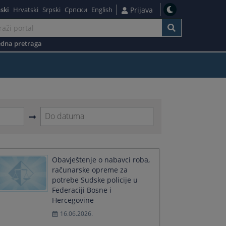
ski
Hrvatski
Srpski
Српски
English
Prijava
dna pretraga
Navigate
forward
to
interact
Obavještenje o nabavci roba,
with
računarske opreme za
the
potrebe Sudske policije u
calendar
Federaciji Bosne i
and
Hercegovine
select
16.06.2026.
a
date.