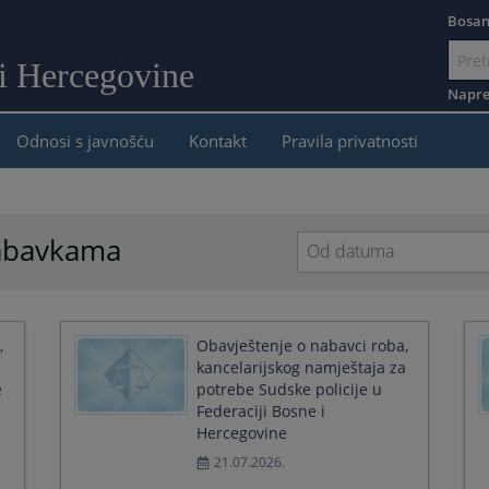
Bosan
 i Hercegovine
Idi
na
Napre
sadržaj
Odnosi s javnošću
Kontakt
Pravila privatnosti
nabavkama
Navigate
forward
to
interact
,
Obavještenje o nabavci roba,
with
kancelarijskog namještaja za
the
e
potrebe Sudske policije u
calendar
Federaciji Bosne i
and
Hercegovine
select
21.07.2026.
a
date.