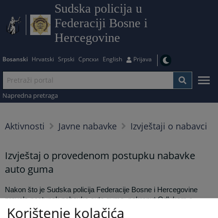
Sudska policija u
Federaciji Bosne i
Hercegovine
Bosanski
Hrvatski
Srpski
Српски
English
Prijava
Napredna pretraga
Aktivnosti
Javne nabavke
Izvještaji o nabavci
Izvještaj o provedenom postupku nabavke
auto guma
Nakon što je Sudska policija Federacije Bosne i Hercegovine
provela postupak nabavke auto guma, pokrenut Odlukom o
Korištenje kolačića
nabavci roba, broj: Sp-01-1555/15 od 15.09.2015. godine te