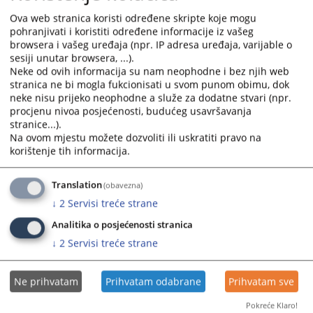
zaključila ugovore sa najpovoljnijim ponuđačem, na portal javnih
nabavki BiH unesen je Izvještaj o provedenom postupku javne
Ova web stranica koristi određene skripte koje mogu
nabavke, broj: 1413-7-1-21/15, koji možete
ovdje
preuzeti.
pohranjivati i koristiti određene informacije iz vašeg
browsera i vašeg uređaja (npr. IP adresa uređaja, varijable o
Prikazana vijest je na
:
Bosanski jezik
sesiji unutar browsera, ...).
Neke od ovih informacija su nam neophodne i bez njih web
Prateći dokumenti
stranica ne bi mogla fukcionisati u svom punom obimu, dok
neke nisu prijeko neophodne a služe za dodatne stvari (npr.
Izvještaj o provedenom postupku javne nabavke
procjenu nivoa posjećenosti, budućeg usavršavanja
stranice...).
Na ovom mjestu možete dozvoliti ili uskratiti pravo na
korištenje tih informacija.
6850
PREGLEDA
Translation
(obavezna)
↓
2
Servisi treće strane
Analitika o posjećenosti stranica
↓
2
Servisi treće strane
Ne prihvatam
Prihvatam odabrane
Prihvatam sve
Pokreće Klaro!