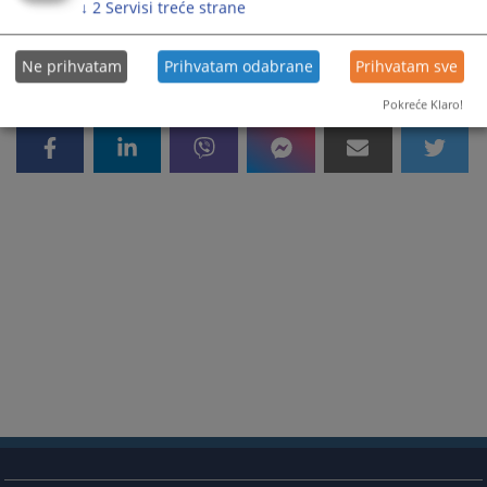
↓
2
Servisi treće strane
Ne prihvatam
Prihvatam odabrane
Prihvatam sve
Pokreće Klaro!