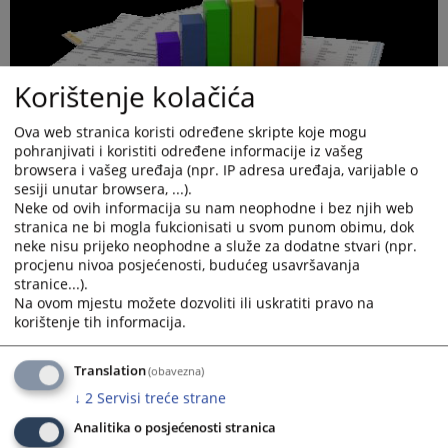
Korištenje kolačića
Ova web stranica koristi određene skripte koje mogu
pohranjivati i koristiti određene informacije iz vašeg
browsera i vašeg uređaja (npr. IP adresa uređaja, varijable o
sesiji unutar browsera, ...).
Neke od ovih informacija su nam neophodne i bez njih web
stranica ne bi mogla fukcionisati u svom punom obimu, dok
neke nisu prijeko neophodne a služe za dodatne stvari (npr.
procjenu nivoa posjećenosti, budućeg usavršavanja
stranice...).
Prikazana vijest je na
:
Bosanski jezik
Na ovom mjestu možete dozvoliti ili uskratiti pravo na
korištenje tih informacija.
Prateći dokumenti
02.06.2026. Prikaz operativnih aktivnosti
Translation
(obavezna)
↓
2
Servisi treće strane
Analitika o posjećenosti stranica
41
PREGLEDA