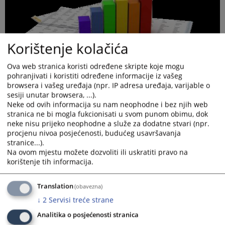
Korištenje kolačića
Ova web stranica koristi određene skripte koje mogu
pohranjivati i koristiti određene informacije iz vašeg
browsera i vašeg uređaja (npr. IP adresa uređaja, varijable o
sesiji unutar browsera, ...).
Neke od ovih informacija su nam neophodne i bez njih web
stranica ne bi mogla fukcionisati u svom punom obimu, dok
neke nisu prijeko neophodne a služe za dodatne stvari (npr.
procjenu nivoa posjećenosti, budućeg usavršavanja
stranice...).
Prikazana vijest je na
:
Bosanski jezik
Na ovom mjestu možete dozvoliti ili uskratiti pravo na
korištenje tih informacija.
Prateći dokumenti
31.05.2026. Prikaz operativnih aktivnosti
Translation
(obavezna)
↓
2
Servisi treće strane
Analitika o posjećenosti stranica
33
PREGLEDA