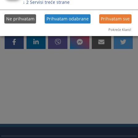
↓
2
Servisi treće strane
Ne prihvatam
Prihvatam odabrane
Prihvatam sve
Pokreće Klaro!