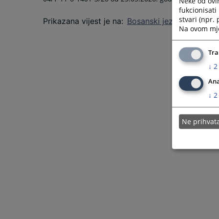
Neke od ovi
fukcionisat
stvari (npr.
Prikazana vijest je na
:
Bosanski jezik
Na ovom mjes
Tra
↓
2
Ana
↓
2
Ne prihva