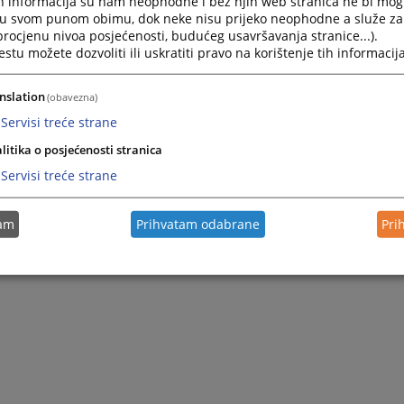
h informacija su nam neophodne i bez njih web stranica ne bi mog
i u svom punom obimu, dok neke nisu prijeko neophodne a služe z
 procjenu nivoa posjećenosti, budućeg usavršavanja stranice...).
tu možete dozvoliti ili uskratiti pravo na korištenje tih informacija
nslation
(obavezna)
Servisi treće strane
litika o posjećenosti stranica
Servisi treće strane
tam
Prihvatam odabrane
Pri