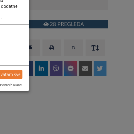
la
a dodatne
.
28
PREGLEDA
hvatam sve
Pokreće Klaro!