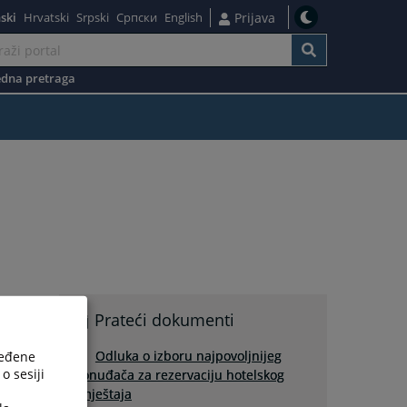
ski
Hrvatski
Srpski
Српски
English
Prijava
dna pretraga
Prateći dokumenti
Odluka o izboru najpovoljnijeg
ređene
o sesiji
ponuđača za rezervaciju hotelskog
smještaja