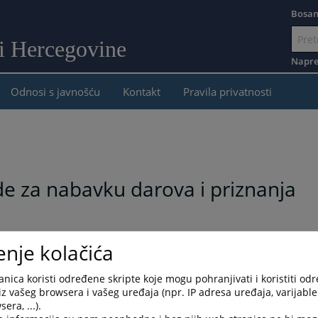
Bosan
 i Hercegovine
Idi
na
Napre
sadržaj
Odnosi s javnošću
Kontakt
Pravila privatnosti
e za nabavku darova i priznanja
vela je postupak nabavke darova i priznanja, metodom direktni
enje kolačića
nica koristi određene skripte koje mogu pohranjivati i koristiti od
iz vašeg browsera i vašeg uređaja (npr. IP adresa uređaja, varijable 
 prihvatanju ponude ponuđača "SUVENIR-S" Visoko
, broj Sp-04-
era, ...).
ete ovdje preuzeti.