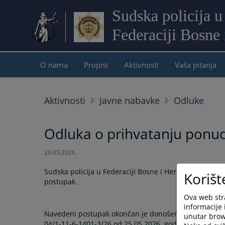
Sudska policija u
Federaciji Bosne
O nama
Propisi
Aktivnosti
Vaša pitanja
Aktivnosti
Javne nabavke
Odluke
Odluka o prihvatanju ponud
29.05.2026.
Sudska policija u Federaciji Bosne i Hercegovine pro
Korišt
postupak.
Ova web stra
informacije 
Navedeni postupak okončan je donošenjem Odluke o
unutar brows
04/1-11-6-1401-3/26 od 25.05.2026. godine, a koju mož