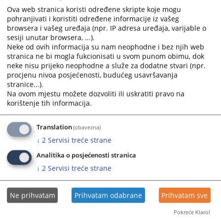
26.05.2026.
Ova web stranica koristi određene skripte koje mogu
pohranjivati i koristiti određene informacije iz vašeg
browsera i vašeg uređaja (npr. IP adresa uređaja, varijable o
Prikazana vijest je na
:
Bosanski jezik
sesiji unutar browsera, ...).
Neke od ovih informacija su nam neophodne i bez njih web
Prateći dokumenti
stranica ne bi mogla fukcionisati u svom punom obimu, dok
neke nisu prijeko neophodne a služe za dodatne stvari (npr.
Obavještenje
procjenu nivoa posjećenosti, budućeg usavršavanja
stranice...).
Na ovom mjestu možete dozvoliti ili uskratiti pravo na
korištenje tih informacija.
115
PREGLEDA
Translation
(obavezna)
↓
2
Servisi treće strane
Analitika o posjećenosti stranica
↓
2
Servisi treće strane
Ne prihvatam
Prihvatam odabrane
Prihvatam sve
Pokreće Klaro!