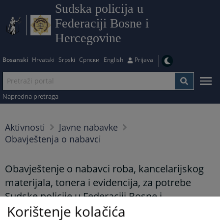
Sudska policija u
Federaciji Bosne i
Hercegovine
Bosanski
Hrvatski
Srpski
Српски
English
Prijava
Napredna pretraga
Aktivnosti
Javne nabavke
Obavještenja o nabavci
Obavještenje o nabavci roba, kancelarijskog
materijala, tonera i evidencija, za potrebe
Sudske policije u Federaciji Bosne i
Korištenje kolačića
Hercegovine