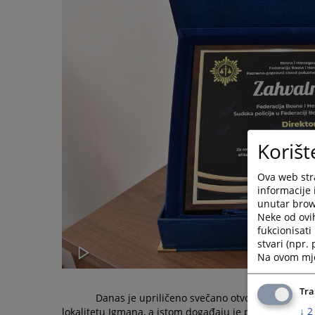
Korišt
Ova web stra
informacije 
unutar brows
Neke od ovi
fukcionisat
stvari (npr.
Na ovom mjes
Tra
Danas je upriličeno svečano otvorenje kompl
↓
2
lokalitetu Igmana, a istom događaju je pored mnogobr