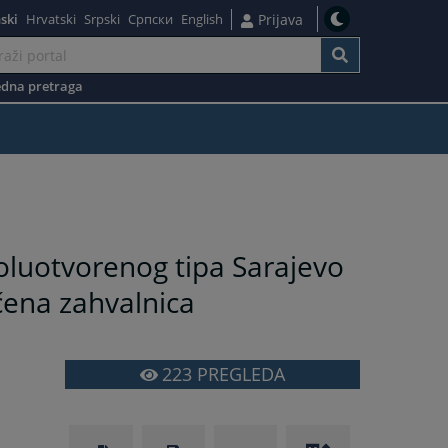
ski
Hrvatski
Srpski
Српски
English
Prijava
dna pretraga
luotvorenog tipa Sarajevo
čena zahvalnica
223
PREGLEDA