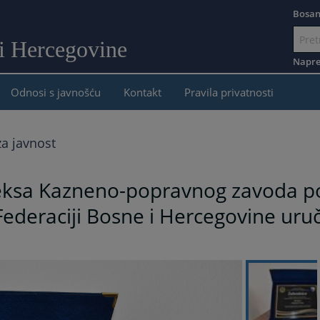
Bosan
 i Hercegovine
Idi
na
Napre
sadržaj
Odnosi s javnošću
Kontakt
Pravila privatnosti
a javnost
ksa Kazneno-popravnog zavoda po
 Federaciji Bosne i Hercegovine uru