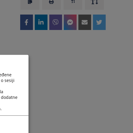
ređene
o sesiji
la
a dodatne
.