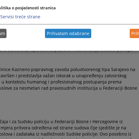
hvalnica za ostvarenu uspješnu saradnju, profesionalan odnos i
litika o posjećenosti stranica
krivičnih sankcija
Kazneno-popravnog zavoda poluotvorenog tipa
Servisi treće strane
tam
Prihvatam odabrane
Pri
su kao predstavnici Sudske policije u Federaciji Bosne i
nik direktora Sudske policije, Mirza Biber, načelnik Centra sudske
a u Sektoru za operativne poslove i koordinaciju Sudske policije.
edinice Kazneno popravnog zavoda poluotvorenog tipa Sarajevo na
avršen i predstavlja važan iskorak u unapređenju zatvorskog
 i u kontekstu humanog i profesionalnog postupanja prema
slove za nesmetan rad pravosudnih institucija u Federaciji Bosne
aja i za Sudsku policiju u Federaciji Bosne i Hercegovine iz
 mjera pritvora određena od strane sudova čije sjedište je na
slova i zadataka iz nadležnosti Sudske policije: Ovo posebno iz