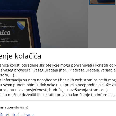
enje kolačića
nica koristi određene skripte koje mogu pohranjivati i koristiti od
iz vašeg browsera i vašeg uređaja (npr. IP adresa uređaja, varijable 
era, ...).
h informacija su nam neophodne i bez njih web stranica ne bi mog
i u svom punom obimu, dok neke nisu prijeko neophodne a služe z
 procjenu nivoa posjećenosti, budućeg usavršavanja stranice...).
tu možete dozvoliti ili uskratiti pravo na korištenje tih informacija
nslation
(obavezna)
eksa Kazneno-popravnog zavoda poluotvorenog tipa Sarajevo na
Servisi treće strane
ojih zvanica prisustvovao i Dženad Grošo, direktor Sudske policije