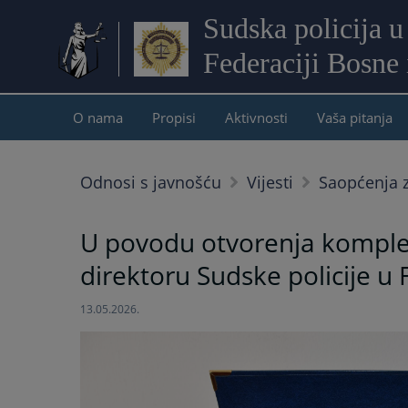
Sudska policija u
Federaciji Bosne
O nama
Propisi
Aktivnosti
Vaša pitanja
Odnosi s javnošću
Vijesti
Saopćenja z
U povodu otvorenja komple
direktoru Sudske policije u
13.05.2026.