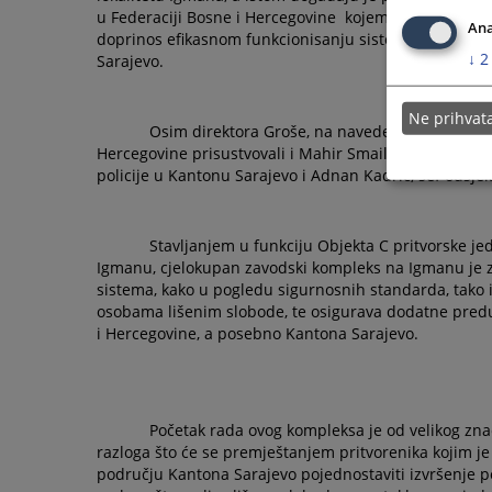
u Federaciji Bosne i Hercegovine
kojem je uručena za
Ana
doprinos efikasnom funkcionisanju sistema izvršenja 
↓
2
Sarajevo.
Ne prihva
Osim direktora Groše, na navedenoj svečanosti 
Hercegovine prisustvovali i Mahir Smailbegović, pomoć
policije u Kantonu Sarajevo i Adnan Kadrić, šef odsjek
Stavljanjem u funkciju Objekta C pritvorske j
Igmanu, cjelokupan zavodski kompleks na Igmanu je z
sistema, kako u pogledu sigurnosnih standarda, tako
osobama lišenim slobode, te osigurava dodatne predu
i Hercegovine, a posebno Kantona Sarajevo.
Početak rada ovog kompleksa je od velikog znač
razloga što će se premještanjem pritvorenika kojim je
području Kantona Sarajevo pojednostaviti izvršenje po