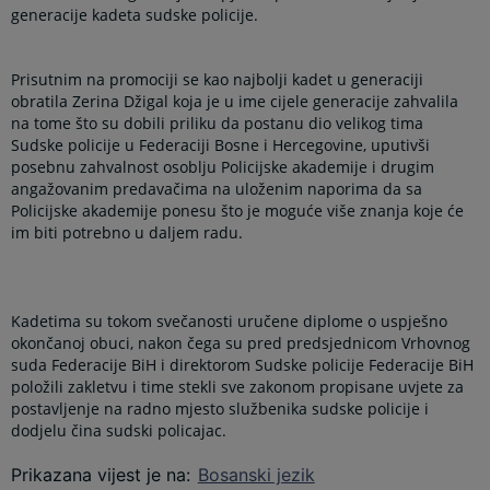
generacije kadeta sudske policije.
Prisutnim na promociji se kao najbolji kadet u generaciji
obratila Zerina Džigal koja je u ime cijele generacije zahvalila
na tome što su dobili priliku da postanu dio velikog tima
Sudske policije u Federaciji Bosne i Hercegovine, uputivši
posebnu zahvalnost osoblju Policijske akademije i drugim
angažovanim predavačima na uloženim naporima da sa
Policijske akademije ponesu što je moguće više znanja koje će
im biti potrebno u daljem radu.
Kadetima su tokom svečanosti uručene diplome o uspješno
okončanoj obuci, nakon čega su pred predsjednicom Vrhovnog
suda Federacije BiH i direktorom Sudske policije Federacije BiH
položili zakletvu i time stekli sve zakonom propisane uvjete za
postavljenje na radno mjesto službenika sudske policije i
dodjelu čina sudski policajac.
Prikazana vijest je na
:
Bosanski jezik