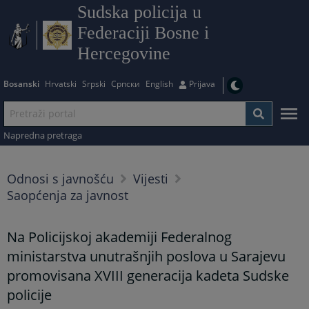
Sudska policija u
Federaciji Bosne i
Hercegovine
Bosanski
Hrvatski
Srpski
Српски
English
Prijava
Napredna pretraga
Odnosi s javnošću
Vijesti
Saopćenja za javnost
Na Policijskoj akademiji Federalnog
ministarstva unutrašnjih poslova u Sarajevu
promovisana XVIII generacija kadeta Sudske
policije