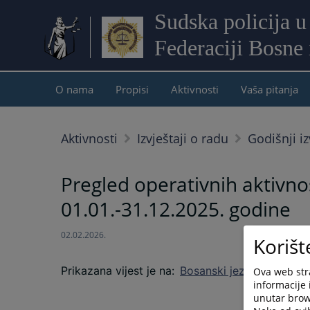
Sudska policija u
Federaciji Bosne
O nama
Propisi
Aktivnosti
Vaša pitanja
Aktivnosti
Izvještaji o radu
Godišnji iz
Pregled operativnih aktivno
01.01.-31.12.2025. godine
02.02.2026.
Korišt
Prikazana vijest je na
:
Bosanski jezik
Ova web stra
informacije 
unutar brows