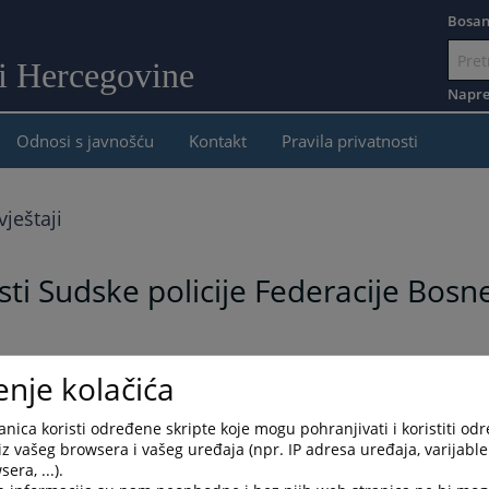
Bosan
 i Hercegovine
Idi
na
Napre
sadržaj
Odnosi s javnošću
Kontakt
Pravila privatnosti
vještaji
sti Sudske policije Federacije Bosn
enje kolačića
nica koristi određene skripte koje mogu pohranjivati i koristiti od
iz vašeg browsera i vašeg uređaja (npr. IP adresa uređaja, varijable 
era, ...).