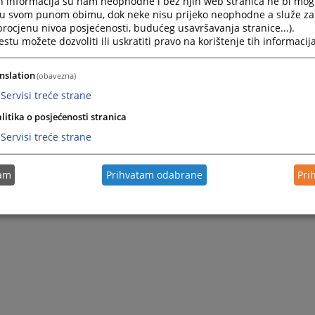
h informacija su nam neophodne i bez njih web stranica ne bi mog
i u svom punom obimu, dok neke nisu prijeko neophodne a služe z
 procjenu nivoa posjećenosti, budućeg usavršavanja stranice...).
tu možete dozvoliti ili uskratiti pravo na korištenje tih informacija
nslation
(obavezna)
Servisi treće strane
litika o posjećenosti stranica
Servisi treće strane
tam
Prihvatam odabrane
Pri