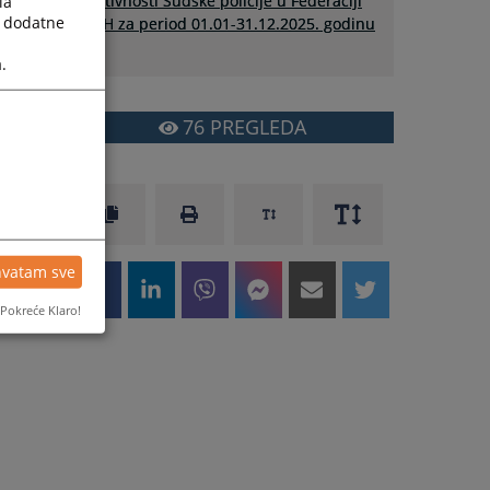
aktivnosti Sudske policije u Federaciji
la
a dodatne
BiH za period 01.01-31.12.2025. godinu
.
76
PREGLEDA
hvatam sve
Pokreće Klaro!