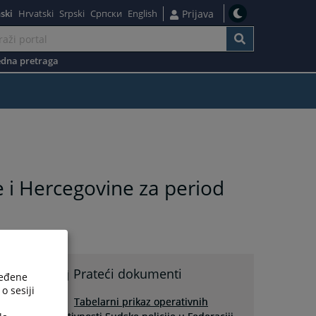
ski
Hrvatski
Srpski
Српски
English
Prijava
dna pretraga
e i Hercegovine za period
Prateći dokumenti
ređene
o sesiji
Tabelarni prikaz operativnih