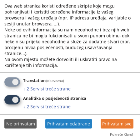
02.09.2025.
Ova web stranica koristi određene skripte koje mogu
pohranjivati i koristiti određene informacije iz vašeg
browsera i vašeg uređaja (npr. IP adresa uređaja, varijable o
Prikazana vijest je na
:
Bosanski jezik
sesiji unutar browsera, ...).
Neke od ovih informacija su nam neophodne i bez njih web
Prateći dokumenti
stranica ne bi mogla fukcionisati u svom punom obimu, dok
neke nisu prijeko neophodne a služe za dodatne stvari (npr.
Obajveštenje
procjenu nivoa posjećenosti, budućeg usavršavanja
stranice...).
Na ovom mjestu možete dozvoliti ili uskratiti pravo na
korištenje tih informacija.
153
PREGLEDA
Translation
(obavezna)
↓
2
Servisi treće strane
Analitika o posjećenosti stranica
↓
2
Servisi treće strane
Ne prihvatam
Prihvatam odabrane
Prihvatam sve
Pokreće Klaro!