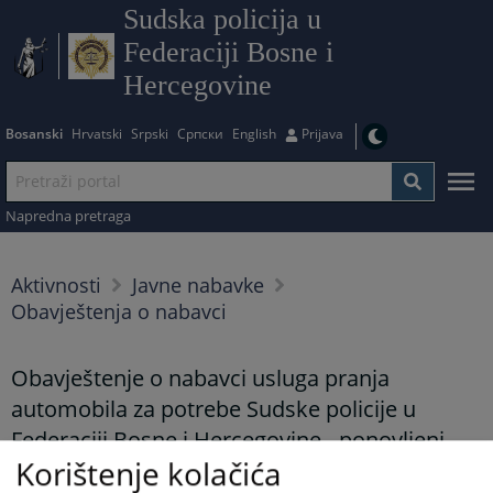
Sudska policija u
Federaciji Bosne i
Hercegovine
Bosanski
Hrvatski
Srpski
Српски
English
Prijava
Napredna pretraga
Aktivnosti
Javne nabavke
Obavještenja o nabavci
Obavještenje o nabavci usluga pranja
automobila za potrebe Sudske policije u
Federaciji Bosne i Hercegovine - ponovljeni
Korištenje kolačića
postupak