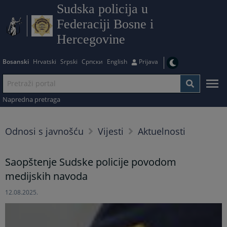
Sudska policija u
Federaciji Bosne i
Hercegovine
Bosanski
Hrvatski
Srpski
Српски
English
Prijava
Napredna pretraga
Odnosi s javnošću
Vijesti
Aktuelnosti
Saopštenje Sudske policije povodom
medijskih navoda
12.08.2025.