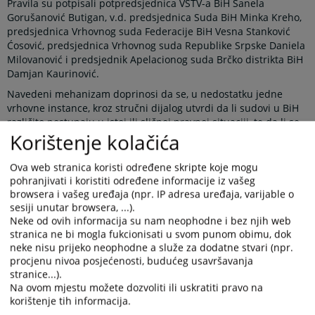
Pravila su potpisali potpredsjednica VSTV-a BiH Sanela
Gorušanović Butigan, v.d. predsjednica Suda BiH Minka Kreho,
predsjednica Vrhovnog suda Federacije BiH Vesna Stanković
Ćosović, predsjednica Vrhovnog suda Republike Srpske Daniela
Milovanović i predsjednik Apelacionog suda Brčko distrikta BiH
Damjan Kaurinović.
Navedeni mehanizam doprinosi da se, u nedostatku jedne
vrhovne instance, kroz stručni dijalog utvrdi da li sudovi u BiH
različito postupaju u istoj ili sličnoj pravnoj situaciji, te da li se
Korištenje kolačića
tako različito postupanje može ujednačiti usvajanjem pravnih
shvatanja na nivou sudova najviše instance. Javno objavljivanje
ovih shvatanja omogućava građanima i njihovim zastupnicima
Ova web stranica koristi određene skripte koje mogu
korištenje istih prilikom ostvarivanja svojih prava pred sudom,
pohranjivati i koristiti određene informacije iz vašeg
čime mogu osigurati veću pravnu sigurnost i jednakost pred
browsera i vašeg uređaja (npr. IP adresa uređaja, varijable o
zakonom, bez obzira u kom dijelu države žive.
sesiji unutar browsera, ...).
Neke od ovih informacija su nam neophodne i bez njih web
Novi koncept rada Panela predviđa održavanje većeg broja
stranica ne bi mogla fukcionisati u svom punom obimu, dok
sastanaka tokom godine, najmanje po jednog iz oblasti
neke nisu prijeko neophodne a služe za dodatne stvari (npr.
krivičnog, građanskog i upravnog prava. Teme za sastanke
procjenu nivoa posjećenosti, budućeg usavršavanja
dogovaraju se na pripremnom sastanku, koji se održava
stranice...).
početkom svake kalendarske godine u prostorijama VSTV-a BiH.
Na ovom mjestu možete dozvoliti ili uskratiti pravo na
Sastanci Panela se potom organizuju u sudovima najviše
korištenje tih informacija.
instance, čime je napravljen iskorak u odnosu na raniju praksu