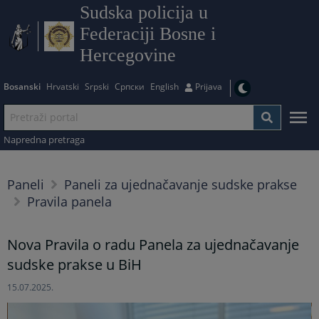
Sudska policija u
Federaciji Bosne i
Hercegovine
Bosanski
Hrvatski
Srpski
Српски
English
Prijava
Napredna pretraga
Paneli
Paneli za ujednačavanje sudske prakse
Pravila panela
Nova Pravila o radu Panela za ujednačavanje
sudske prakse u BiH
15.07.2025.