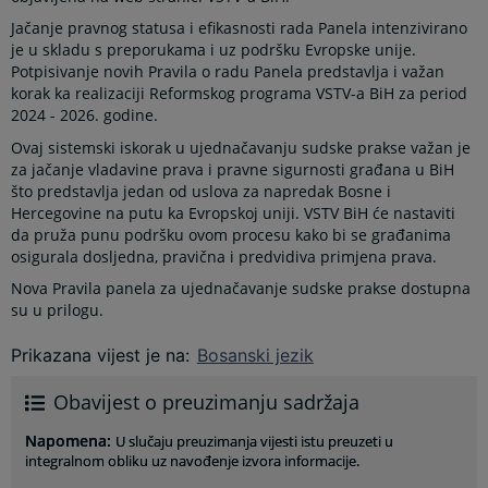
Jačanje pravnog statusa i efikasnosti rada Panela intenzivirano
je u skladu s preporukama i uz podršku Evropske unije.
Potpisivanje novih Pravila o radu Panela predstavlja i važan
korak ka realizaciji Reformskog programa VSTV-a BiH za period
2024 - 2026. godine.
Ovaj sistemski iskorak u ujednačavanju sudske prakse važan je
za jačanje vladavine prava i pravne sigurnosti građana u BiH
što predstavlja jedan od uslova za napredak Bosne i
Hercegovine na putu ka Evropskoj uniji. VSTV BiH će nastaviti
da pruža punu podršku ovom procesu kako bi se građanima
osigurala dosljedna, pravična i predvidiva primjena prava.
Nova Pravila panela za ujednačavanje sudske prakse dostupna
su u prilogu.
Prikazana vijest je na
:
Bosanski jezik
Obavijest o preuzimanju sadržaja
Napomena
:
U slučaju preuzimanja vijesti istu preuzeti u
integralnom obliku uz navođenje izvora informacije.