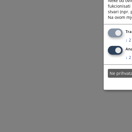
Neke od ovi
fukcionisat
stvari (npr.
Na ovom mjes
Tra
↓
2
Ana
↓
2
Ne prihva