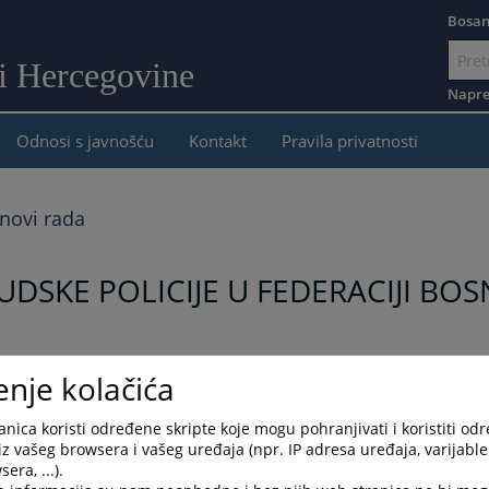
Bosan
 i Hercegovine
Idi
na
Napre
sadržaj
Odnosi s javnošću
Kontakt
Pravila privatnosti
anovi rada
DSKE POLICIJE U FEDERACIJI BOS
enje kolačića
nica koristi određene skripte koje mogu pohranjivati i koristiti od
iz vašeg browsera i vašeg uređaja (npr. IP adresa uređaja, varijable 
era, ...).