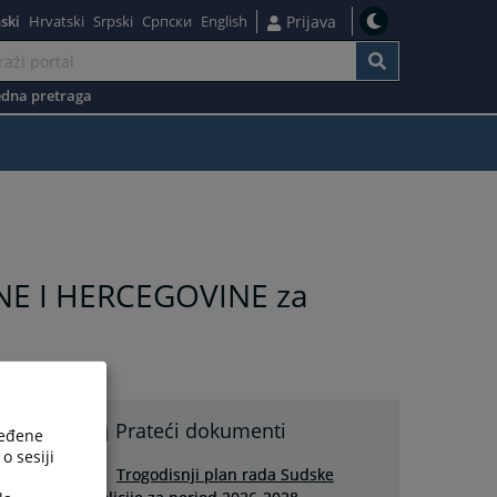
ski
Hrvatski
Srpski
Српски
English
Prijava
dna pretraga
NE I HERCEGOVINE za
Prateći dokumenti
ređene
o sesiji
Trogodisnji plan rada Sudske