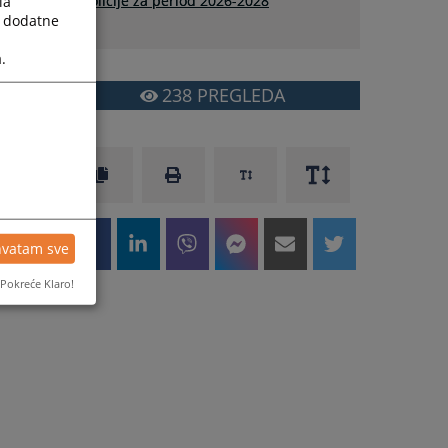
policije za period 2026-2028
la
a dodatne
.
238
PREGLEDA
hvatam sve
Pokreće Klaro!