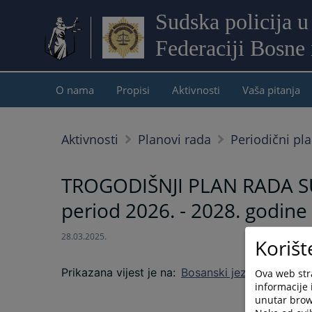
Sudska policija u
Federaciji Bosne
O nama
Propisi
Aktivnosti
Vaša pitanja
Aktivnosti
Planovi rada
Periodični pl
TROGODIŠNJI PLAN RADA SU
period 2026. - 2028. godine
28.03.2025.
Korišt
Prikazana vijest je na
:
Bosanski jezik
Ova web stra
informacije 
unutar brows