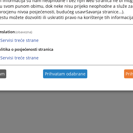
h informacija su nam neophodne i bez njih web stranica ne bi mog
i u svom punom obimu, dok neke nisu prijeko neophodne a služe z
 procjenu nivoa posjećenosti, budućeg usavršavanja stranice...).
tu možete dozvoliti ili uskratiti pravo na korištenje tih informacija
nslation
(obavezna)
Servisi treće strane
litika o posjećenosti stranica
Servisi treće strane
tam
Prihvatam odabrane
Pri