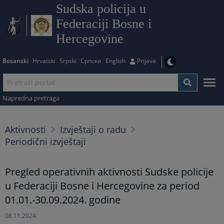
Sudska policija u
Federaciji Bosne i
Hercegovine
Bosanski
Hrvatski
Srpski
Српски
English
Prijava
Napredna pretraga
Aktivnosti
Izvještaji o radu
Periodični izvještaji
Pregled operativnih aktivnosti Sudske policije
u Federaciji Bosne i Hercegovine za period
01.01.-30.09.2024. godine
08.11.2024.