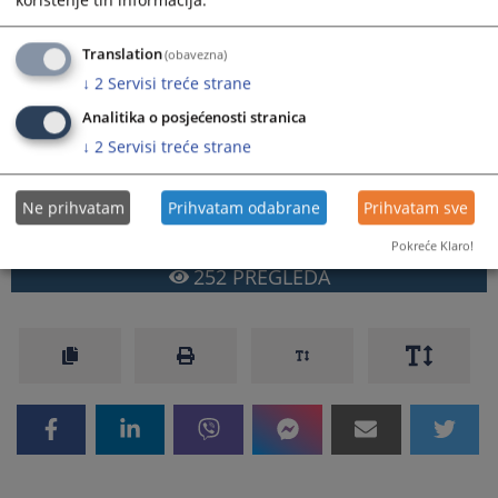
Translation
(obavezna)
↓
2
Servisi treće strane
Prikazana vijest je na
:
Bosanski jezik
Analitika o posjećenosti stranica
Prateći dokumenti
↓
2
Servisi treće strane
Devetomjesečni izvještaj o radu Sudske policije
Ne prihvatam
Prihvatam odabrane
Prihvatam sve
Pokreće Klaro!
252
PREGLEDA