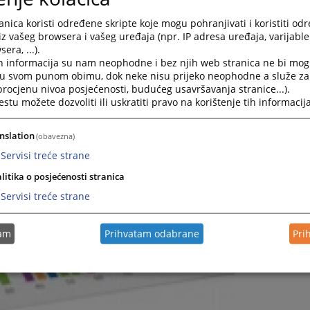
nica koristi određene skripte koje mogu pohranjivati i koristiti od
iz vašeg browsera i vašeg uređaja (npr. IP adresa uređaja, varijable 
era, ...).
h informacija su nam neophodne i bez njih web stranica ne bi mog
i u svom punom obimu, dok neke nisu prijeko neophodne a služe z
 procjenu nivoa posjećenosti, budućeg usavršavanja stranice...).
tu možete dozvoliti ili uskratiti pravo na korištenje tih informacija
nslation
(obavezna)
Servisi treće strane
litika o posjećenosti stranica
Servisi treće strane
tam
Prihvatam odabrane
Pri