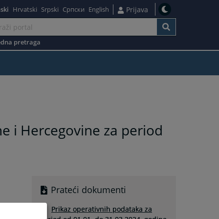
ski
Hrvatski
Srpski
Српски
English
Prijava
dna pretraga
ne i Hercegovine za period
Prateći dokumenti
Prikaz operativnih podataka za