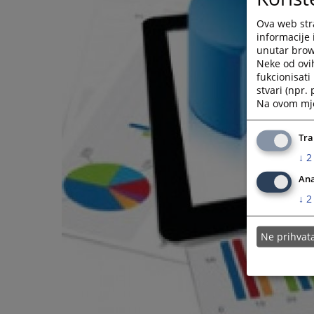
Ova web stra
informacije 
unutar brows
Neke od ovi
fukcionisat
stvari (npr.
Na ovom mjes
Tra
↓
2
Ana
↓
2
Ne prihva