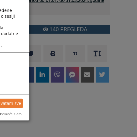
period od 01.01. do 31.03.2024. godine
ređene
o sesiji
la
140
PREGLEDA
a dodatne
.
hvatam sve
Pokreće Klaro!