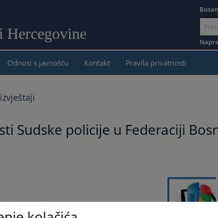
Bosan
 i Hercegovine
Idi
na
Napre
sadržaj
Odnosi s javnošću
Kontakt
Pravila privatnosti
izvještaji
ti Sudske policije u Federaciji Bos
enje kolačića