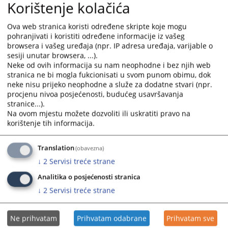
Korištenje kolačića
Prikazana vijest je na
:
Bosanski jezik
Ova web stranica koristi određene skripte koje mogu
pohranjivati i koristiti određene informacije iz vašeg
Prateći dokumenti
browsera i vašeg uređaja (npr. IP adresa uređaja, varijable o
sesiji unutar browsera, ...).
Odluka o igledu, tehničkim karakteristikama i načinu
Neke od ovih informacija su nam neophodne i bez njih web
nošenja sastavnih dijelova posebne uniforme - svečane
stranica ne bi mogla fukcionisati u svom punom obimu, dok
uniforme
neke nisu prijeko neophodne a služe za dodatne stvari (npr.
Prilog 1
procjenu nivoa posjećenosti, budućeg usavršavanja
stranice...).
Prilog 2
Na ovom mjestu možete dozvoliti ili uskratiti pravo na
korištenje tih informacija.
264
PREGLEDA
Translation
(obavezna)
↓
2
Servisi treće strane
Analitika o posjećenosti stranica
↓
2
Servisi treće strane
Ne prihvatam
Prihvatam odabrane
Prihvatam sve