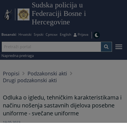
Sudska policija u
Federaciji Bosne i
Hercegovine
Bosanski
Hrvatski
Srpski
Српски
English
Prijava
Napredna pretraga
Propisi
Podzakonski akti
Drugi podzakonski akti
Odluka o igledu, tehničkim karakteristikama i
načinu nošenja sastavnih dijelova posebne
uniforme - svečane uniforme
19.05.2023.